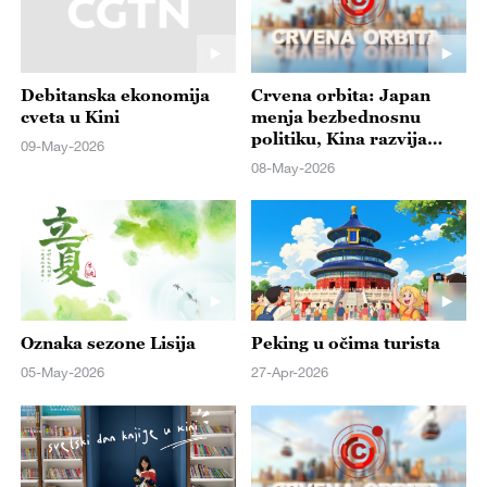
Debitanska ekonomija
Crvena orbita: Japan
cveta u Kini
menja bezbednosnu
politiku, Kina razvija
09-May-2026
automobile budućnosti
08-May-2026
Oznaka sezone Lisija
Peking u očima turista
05-May-2026
27-Apr-2026