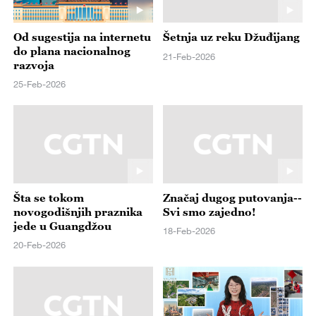
Od sugestija na internetu
Šetnja uz reku Džuđijang
do plana nacionalnog
21-Feb-2026
razvoja
25-Feb-2026
Šta se tokom
Značaj dugog putovanja--
novogodišnjih praznika
Svi smo zajedno!
jede u Guangdžou
18-Feb-2026
20-Feb-2026