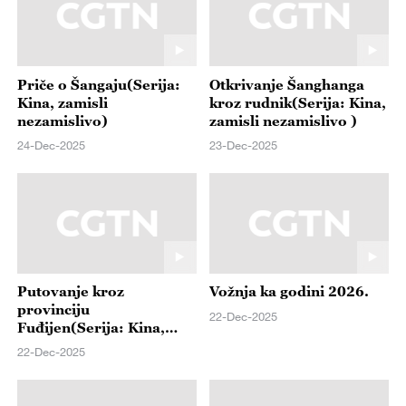
Priče o Šangaju(Serija:
Otkrivanje Šanghanga
Kina, zamisli
kroz rudnik(Serija: Kina,
nezamislivo)
zamisli nezamislivo )
24-Dec-2025
23-Dec-2025
Putovanje kroz
Vožnja ka godini 2026.
provinciju
22-Dec-2025
Fuđijen(Serija: Kina,
zamisli nezamislivo)
22-Dec-2025