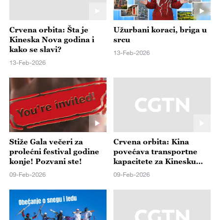
Crvena orbita: Šta je
Užurbani koraci, briga u
Kineska Nova godina i
srcu
kako se slavi?
13-Feb-2026
13-Feb-2026
Stiže Gala večeri za
Crvena orbita: Kina
prolećni festival godine
povećava transportne
konje! Pozvani ste!
kapacitete za Kinesku
Novu godinu, dok Kinezi
09-Feb-2026
09-Feb-2026
šetaju Parizom,
predstavljajući kulturu i
šarm Francuzima