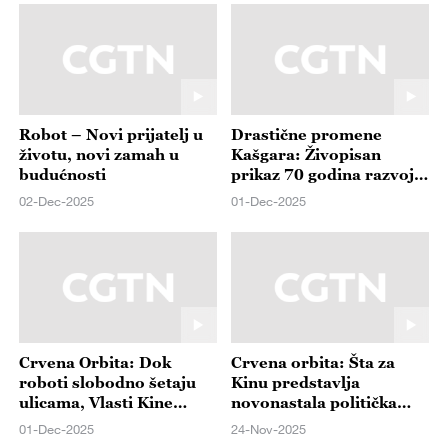
Robot – Novi prijatelj u
Drastične promene
životu, novi zamah u
Kašgara: Živopisan
budućnosti
prikaz 70 godina razvoja
Sinđijanga
02-Dec-2025
01-Dec-2025
Crvena Orbita: Dok
Crvena orbita: Šta za
roboti slobodno šetaju
Kinu predstavlja
ulicama, Vlasti Kine
novonastala politička
kritikuju tajvanskog
situacija sa Japanom, a
01-Dec-2025
24-Nov-2025
lidera
šta kažu građani Japana?