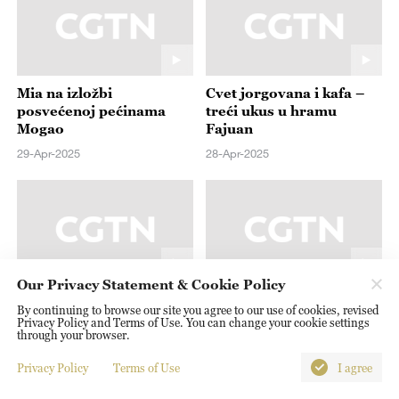
Mia na izložbi
Cvet jorgovana i kafa –
posvećenoj pećinama
treći ukus u hramu
Mogao
Fajuan
29-Apr-2025
28-Apr-2025
Our Privacy Statement & Cookie Policy
Humanitarci iz Srbije
Svetski dan knjige:
By continuing to browse our site you agree to our use of cookies, revised
Yugom 55 prešli 12
Knjižara u hutungu
Privacy Policy and Terms of Use. You can change your cookie settings
hiljada kilometara za 18
through your browser.
23-Apr-2025
dana i stigli u Peking
23-Apr-2025
Privacy Policy
Terms of Use
I agree