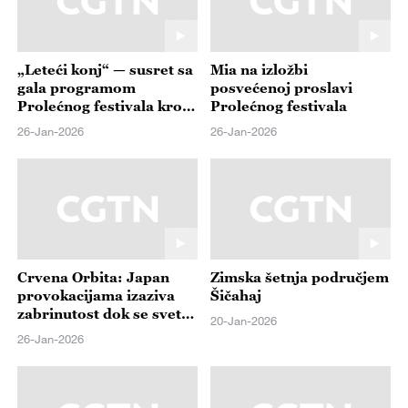
„Leteći konj“ — susret sa
Mia na izložbi
gala programom
posvećenoj proslavi
Prolećnog festivala kroz
Prolećnog festivala
vreme i prostor
26-Jan-2026
26-Jan-2026
Crvena Orbita: Japan
Zimska šetnja područjem
provokacijama izaziva
Šičahaj
zabrinutost dok se svet
20-Jan-2026
okreće Kini – razvoju
26-Jan-2026
prilika a ne pretnji