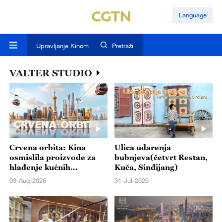
Language
Upravljanje Kinom
Pretraži
VALTER STUDIO
Crvena orbita: Kina
Ulica udarenja
osmislila proizvode za
bubnjeva(četvrt Restan,
hlađenje kućnih
Kuča, Sinđijang)
ljubimaca / Robot u
03-Aug-2026
31-Jul-2026
borilačkoj areni oborio
svog tvorca