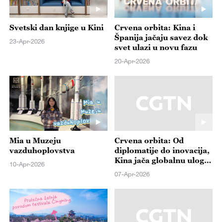
Svetski dan knjige u Kini
Crvena orbita: Kina i
Španija jačaju savez dok
23-Apr-2026
svet ulazi u novu fazu
20-Apr-2026
Mia u Muzeju
Crvena orbita: Od
vazduhoplovstva
diplomatije do inovacija,
Kina jača globalnu ulogu
10-Apr-2026
kroz mir, tehnologiju i
07-Apr-2026
razvoj