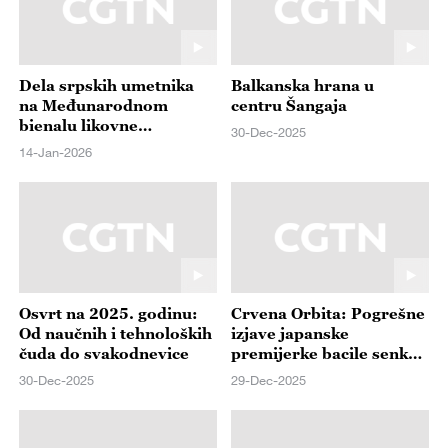
Dela srpskih umetnika
Balkanska hrana u
na Međunarodnom
centru Šangaja
bienalu likovne
30-Dec-2025
umetnosti u Pekingu
14-Jan-2026
Osvrt na 2025. godinu:
Crvena Orbita: Pogrešne
Od naučnih i tehnoloških
izjave japanske
čuda do svakodnevice
premijerke bacile senku
na turizam i ekonomiju
30-Dec-2025
29-Dec-2025
Japana