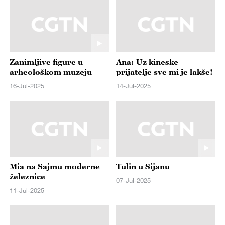
Zanimljive figure u
Ana: Uz kineske
arheološkom muzeju
prijatelje sve mi je lakše!
16-Jul-2025
14-Jul-2025
Mia na Sajmu moderne
Tulin u Sijanu
železnice
07-Jul-2025
11-Jul-2025