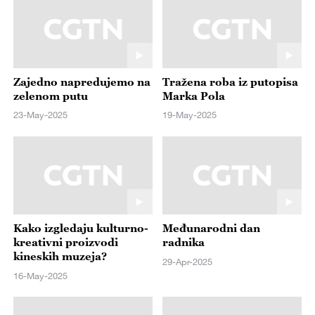
Zajedno napredujemo na
Tražena roba iz putopisa
zelenom putu
Marka Pola
23-May-2025
19-May-2025
Kako izgledaju kulturno-
Međunarodni dan
kreativni proizvodi
radnika
kineskih muzeja?
29-Apr-2025
16-May-2025