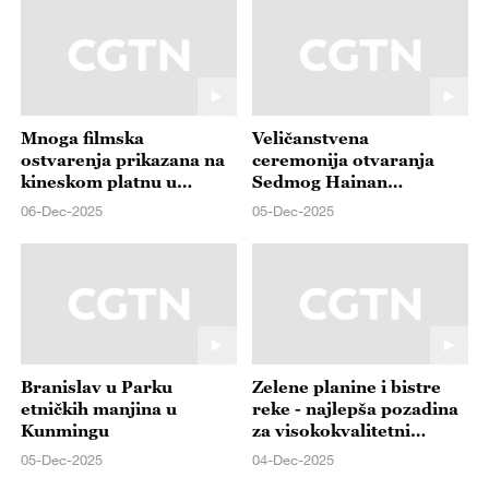
Mnoga filmska
Veličanstvena
ostvarenja prikazana na
ceremonija otvaranja
kineskom platnu u
Sedmog Hainan
sklopu HIIFF-a
Internacionalnog Film
06-Dec-2025
05-Dec-2025
Festivala
Branislav u Parku
Zelene planine i bistre
etničkih manjina u
reke - najlepša pozadina
Kunmingu
za visokokvalitetni
razvoj Sinđijanga
05-Dec-2025
04-Dec-2025