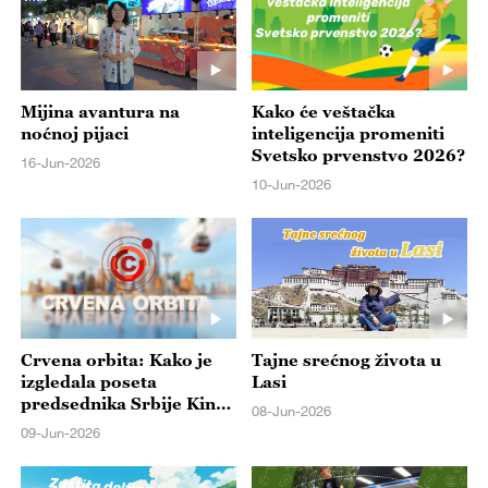
Mijina avantura na
Kako će veštačka
noćnoj pijaci
inteligencija promeniti
Svetsko prvenstvo 2026?
16-Jun-2026
10-Jun-2026
Crvena orbita: Kako je
Tajne srećnog života u
izgledala poseta
Lasi
predsednika Srbije Kini i
08-Jun-2026
šta je dogovoreno?
09-Jun-2026