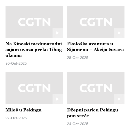
Na Kineski međunarodni
Ekološka avantura u
sajam uvoza preko Tihog
Sijamenu – Akcija čuvara
okeana
28-Oct-2025
30-Oct-2025
Miloš u Pekingu
Džepni park u Pekingu
pun sreće
27-Oct-2025
24-Oct-2025