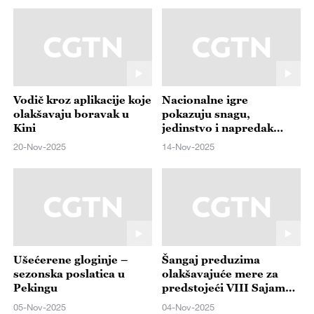
Vodič kroz aplikacije koje
Nacionalne igre
olakšavaju boravak u
pokazuju snagu,
Kini
jedinstvo i napredak
Kine
20-Nov-2025
14-Nov-2025
Ušećerene gloginje –
Šangaj preduzima
sezonska poslatica u
olakšavajuće mere za
Pekingu
predstojeći VIII Sajam
uvoza
05-Nov-2025
04-Nov-2025