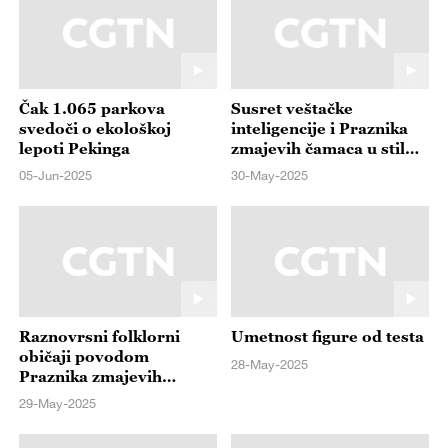
Čak 1.065 parkova
Susret veštačke
svedoči o ekološkoj
inteligencije i Praznika
lepoti Pekinga
zmajevih čamaca u stilu
sajberpanka
05-Jun-2025
30-May-2025
Raznovrsni folklorni
Umetnost figure od testa
običaji povodom
28-May-2025
Praznika zmajevih
čamaca
29-May-2025