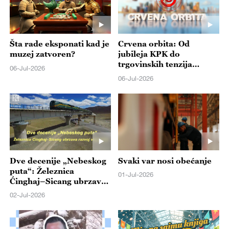
Šta rade eksponati kad je
Crvena orbita: Od
muzej zatvoren?
jubileja KPK do
trgovinskih tenzija
06-Jul-2026
između Kine i Japana
06-Jul-2026
Dve decenije „Nebeskog
Svaki var nosi obećanje
puta“: Železnica
01-Jul-2026
Ćinghaj–Sicang ubrzava
razvoj visoravni
02-Jul-2026