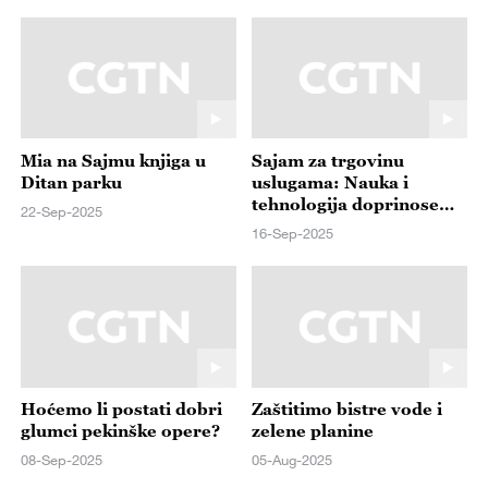
Mia na Sajmu knjiga u
Sajam za trgovinu
Ditan parku
uslugama: Nauka i
tehnologija doprinose
22-Sep-2025
novoj tendenciji trgovine
16-Sep-2025
uslugama
Hoćemo li postati dobri
Zaštitimo bistre vode i
glumci pekinške opere?
zelene planine
08-Sep-2025
05-Aug-2025