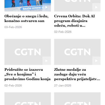
Obećanje o snegu i ledu,
Crvena Orbita: Dok AI
konačno ostvaren san
program dizajnira
odeću, roboti u
03-Feb-2026
restoranu u Hangdžouu
02-Feb-2026
serviraju preko 100
različitih jela
Pridružite se izazovu
Zlatne medalje za
„Sve o konjima” i
zasluge daju veću
proslavimo Godinu konja
perspektivu prijateljstvu
između Kine i Srbije
02-Feb-2026
27-Jan-2026