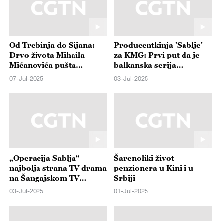
Od Trebinja do Sijana:
Producentkinja 'Sablje'
Drvo života Mihaila
za KMG: Prvi put da je
Mićanovića pušta
balkanska serija
korenje u Kini
nominovana na
07-Jul-2025
03-Jul-2025
Šangajskom TV festivalu
„Operacija Sablja“
Šarenoliki život
najbolja strana TV drama
penzionera u Kini i u
na Šangajskom TV
Srbiji
festivalu
03-Jul-2025
01-Jul-2025