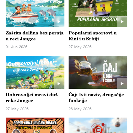
Zaštita delfina bez peraja
Popularni sportovi u
u reci Jangce
Kini i u Srbiji
01-Jun-2026
27-May-2026
Dobrovoljci mravi duž
Čaj: Isti naziv, drugačije
reke Jangce
funkcije
27-May-2026
26-May-2026