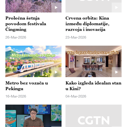
Prolećna šetnja
Crvena orbita: Kina
povodom festivala
između diplomatije,
Ćingming
razvoja i inovacija
26-Mar-2026
23-Mar-2026
Metro bez vozača u
Kako izgleda idealan stan
Pekingu
u Kini?
16-Mar-2026
04-Mar-2026