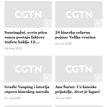
Sansingdui, sveta ptica
24 kineska solarna
sunca postaju faktore
pojma: Velika vrućina
štafete baklje 12.
22-Jul-2025
Svetskih igara
04-Aug-2025
Gradić Vanping i istorija
Ana Šućur: Uz kineske
otpora kineskog naroda
prijatelje, život je lagan!
21-Jul-2025
18-Jul-2025