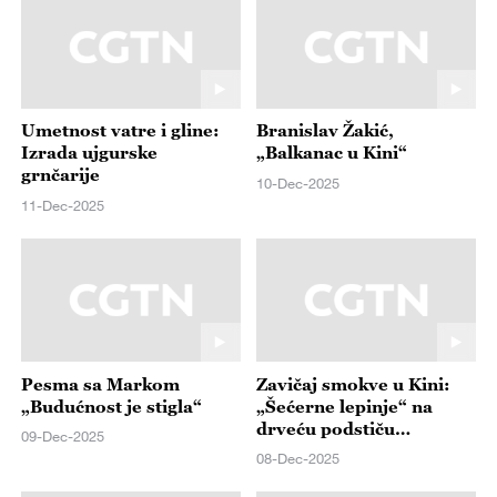
Umetnost vatre i gline:
Branislav Žakić,
Izrada ujgurske
„Balkanac u Kini“
grnčarije
10-Dec-2025
11-Dec-2025
Pesma sa Markom
Zavičaj smokve u Kini:
„Budućnost je stigla“
„Šećerne lepinje“ na
drveću podstiču
09-Dec-2025
revitalizaciju ruralnih
08-Dec-2025
područja