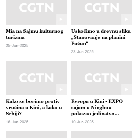
Mia na Sajmu kulturnog
Uskočimo u drevnu sliku
turizma
„Stanovanje na planini
Fučun“
25-Jun-2025
23-Jun-2025
Kako se borimo protiv
Evropa u Kini - EXPO
vrućina u Kini, a kako u
sajam u Ningbou
Srbiji?
pokazao jedinstvo
globalnog tržišta
16-Jun-2025
10-Jun-2025