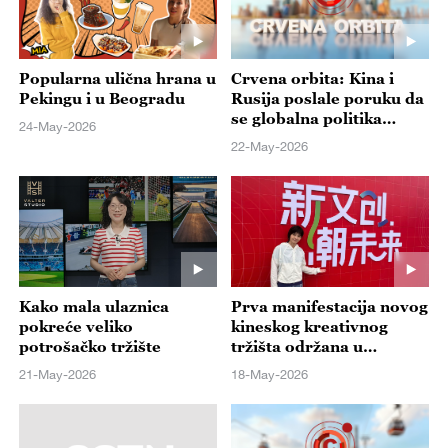
Popularna ulična hrana u
Crvena orbita: Kina i
Pekingu i u Beogradu
Rusija poslale poruku da
se globalna politika
24-May-2026
danas sve više oblikuje u
22-May-2026
Pekingu
Kako mala ulaznica
Prva manifestacija novog
pokreće veliko
kineskog kreativnog
potrošačko tržište
tržišta održana u
Pekingu
21-May-2026
18-May-2026