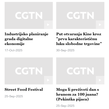
Industrijsko planiranje
Put otvaranja Kine kroz
grada digitalne
"prvu karakterističnu
ekonomije
luku slobodne trgovine"
17-Oct-2025
30-Sep-2025
Street Food Festival
Mogu li preživeti dan s
hranom za 100 juana?
25-Sep-2025
(Pekinška pijaca)
25-Sep-2025