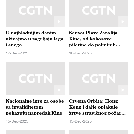
U najhladnijim danim
Sanya: Plava čarolija
uživajmo u zagrljaju lega
Kine, od kokosove
i snega
piletine do palminih
plaža
17-Dec-2025
16-Dec-2025
Nacionalne igre za osobe
Crvena Orbita: Hong
sa invaliditetom
Kong i dalje oplakuje
pokazuju napredak Kine
žrtve stravičnog požara,
dok Vlast sabira glasove
15-Dec-2025
15-Dec-2025
održanih izbora