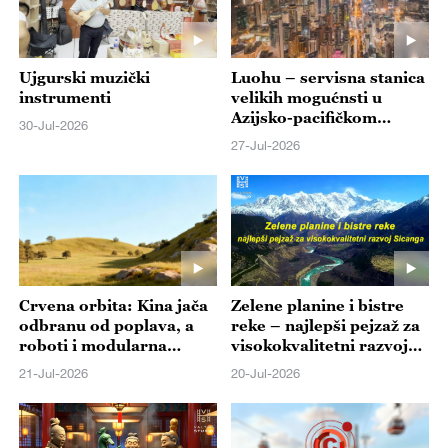
Ujgurski muzički
Luohu – servisna stanica
instrumenti
velikih mogućnsti u
Azijsko-pacifičkom
30-Jul-2026
regionu
27-Jul-2026
Crvena orbita: Kina jača
Zelene planine i bistre
odbranu od poplava, a
reke – najlepši pejzaž za
roboti i modularna
visokokvalitetni razvoj
gradnja osvajaju svet
Sicanga
21-Jul-2026
20-Jul-2026