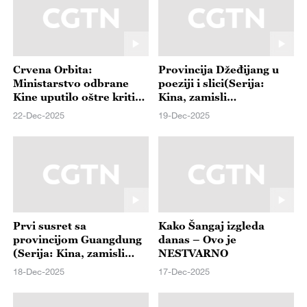
Crvena Orbita:
Provincija Džeđijang u
Ministarstvo odbrane
poeziji i slici(Serija:
Kine uputilo oštre kritike
Kina, zamisli
tajvanskom lideru zbog
nezamislivo)
22-Dec-2025
19-Dec-2025
širenja ratne
anksioznosti
Prvi susret sa
Kako Šangaj izgleda
provincijom Guangdung
danas – Ovo je
(Serija: Kina, zamisli
NESTVARNO
nezamislivo)
18-Dec-2025
17-Dec-2025