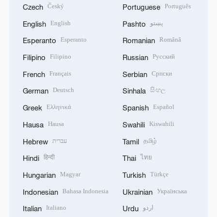
Český
Português
Czech
Portuguese
English
پښتو
English
Pashto
Esperanto
Română
Esperanto
Romanian
Filipino
Русский
Filipino
Russian
Français
Српски
French
Serbian
Deutsch
සිංහල
German
Sinhala
Ελληνικά
Español
Greek
Spanish
Hausa
Kiswahili
Hausa
Swahili
עברית
தமிழ்
Hebrew
Tamil
हिन्दी
ไทย
Hindi
Thai
Magyar
Türkçe
Hungarian
Turkish
Bahasa Indonesia
Українська
Indonesian
Ukrainian
Italiano
اردو
Italian
Urdu