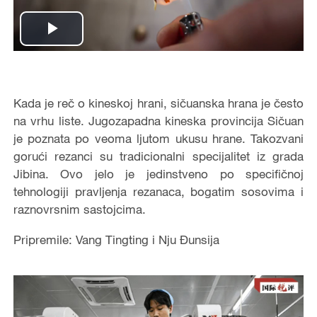
Play
Video
Kada je reč o kineskoj hrani, sičuanska hrana je često
na vrhu liste. Jugozapadna kineska provincija Sičuan
je poznata po veoma ljutom ukusu hrane. Takozvani
gorući rezanci su tradicionalni specijalitet iz grada
Jibina. Ovo jelo je jedinstveno po specifičnoj
tehnologiji pravljenja rezanaca, bogatim sosovima i
raznovrsnim sastojcima.
Pripremile: Vang Tingting i Nju Đunsija