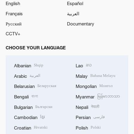
English
Español
Français
العربية
Русский
Documentary
CCTV+
CHOOSE YOUR LANGUAGE
Shqip
ລາວ
Albanian
Lao
العربية
Bahasa Melayu
Arabic
Malay
Беларуская
Монгол
Belarusian
Mongolian
বাংলা
မြန်မာဘာသာ
Bengali
Myanmar
Български
नेपाली
Bulgarian
Nepali
ខ្មែរ
فارسی
Cambodian
Persian
Hrvatski
Polski
Croatian
Polish