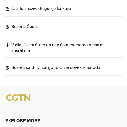
2
Čaj: Isti naziv, drugačije funkcije
3
Sezona Čušu
4
Vučić: Razmišljam da napišem memoare o našim
susretima
5
Susreti sa Si Đinpingom: On je čovek iz naroda
EXPLORE MORE