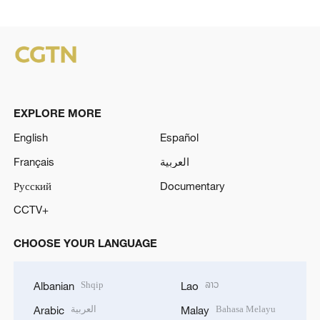
EXPLORE MORE
English
Español
Français
العربية
Русский
Documentary
CCTV+
CHOOSE YOUR LANGUAGE
Shqip
ລາວ
Albanian
Lao
العربية
Bahasa Melayu
Arabic
Malay