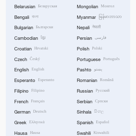
Беларуская
Монгол
Belarusian
Mongolian
বাংলা
မြန်မာဘာသာ
Bengali
Myanmar
Български
नेपाली
Bulgarian
Nepali
ខ្មែរ
فارسی
Cambodian
Persian
Hrvatski
Polski
Croatian
Polish
Český
Português
Czech
Portuguese
English
پښتو
English
Pashto
Esperanto
Română
Esperanto
Romanian
Filipino
Русский
Filipino
Russian
Français
Српски
French
Serbian
Deutsch
සිංහල
German
Sinhala
Ελληνικά
Español
Greek
Spanish
Hausa
Kiswahili
Hausa
Swahili