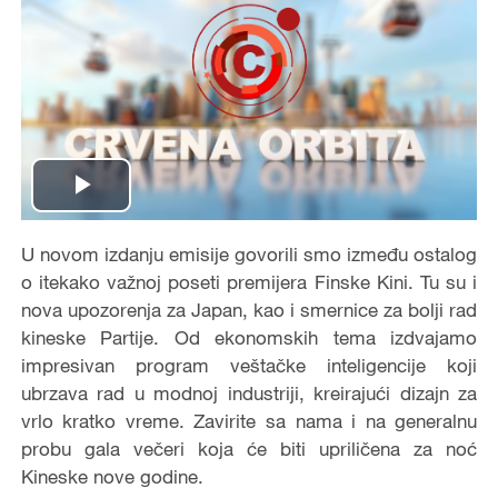
Play
Video
U novom izdanju emisije govorili smo između ostalog
o itekako važnoj poseti premijera Finske Kini. Tu su i
nova upozorenja za Japan, kao i smernice za bolji rad
kineske Partije. Od ekonomskih tema izdvajamo
impresivan program veštačke inteligencije koji
ubrzava rad u modnoj industriji, kreirajući dizajn za
vrlo kratko vreme. Zavirite sa nama i na generalnu
probu gala večeri koja će biti upriličena za noć
Kineske nove godine.