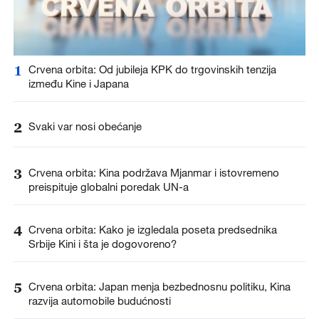
1
Crvena orbita: Od jubileja KPK do trgovinskih tenzija
između Kine i Japana
2
Svaki var nosi obećanje
3
Crvena orbita: Kina podržava Mjanmar i istovremeno
preispituje globalni poredak UN-a
4
Crvena orbita: Kako je izgledala poseta predsednika
Srbije Kini i šta je dogovoreno?
5
Crvena orbita: Japan menja bezbednosnu politiku, Kina
razvija automobile budućnosti