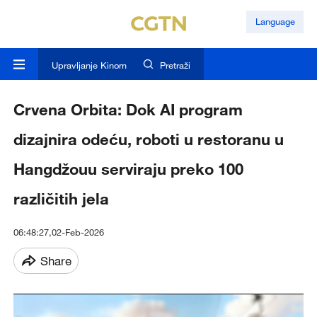
Language
Upravljanje Kinom
Pretraži
Crvena Orbita: Dok AI program
dizajnira odeću, roboti u restoranu u
Hangdžouu serviraju preko 100
različitih jela
06:48:27,02-Feb-2026
Share