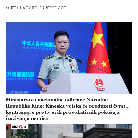
Autor i voditelj: Omer Zec
Ministarstvo nacionalne odbrane Narodne
Republike Kine: Kineska vojska će preduzeti čvrste
kontramere protiv svih provokativnih pokušaja
07-Aug-2026
izazivanja nemira