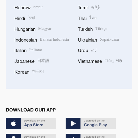
עברית
தமிழ்
Hebrew
Tamil
हिन्दी
ไทย
Hindi
Thai
Magyar
Türkçe
Hungarian
Turkish
Bahasa Indonesia
Українська
Indonesian
Ukrainian
Italiano
اردو
Italian
Urdu
日本語
Tiếng Việt
Japanese
Vietnamese
한국어
Korean
DOWNLOAD OUR APP