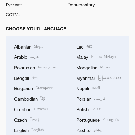
Русский
Documentary
CCTV+
CHOOSE YOUR LANGUAGE
Shqip
ລາວ
Albanian
Lao
العربية
Bahasa Melayu
Arabic
Malay
Беларуская
Монгол
Belarusian
Mongolian
বাংলা
မြန်မာဘာသာ
Bengali
Myanmar
Български
नेपाली
Bulgarian
Nepali
ខ្មែរ
فارسی
Cambodian
Persian
Hrvatski
Polski
Croatian
Polish
Český
Português
Czech
Portuguese
English
پښتو
English
Pashto