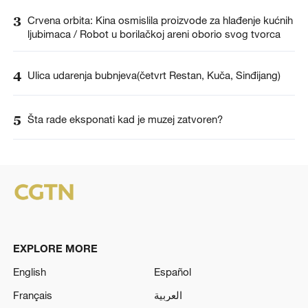
3
Crvena orbita: Kina osmislila proizvode za hlađenje kućnih
ljubimaca / Robot u borilačkoj areni oborio svog tvorca
4
Ulica udarenja bubnjeva(četvrt Restan, Kuča, Sinđijang)
5
Šta rade eksponati kad je muzej zatvoren?
EXPLORE MORE
English
Español
Français
العربية