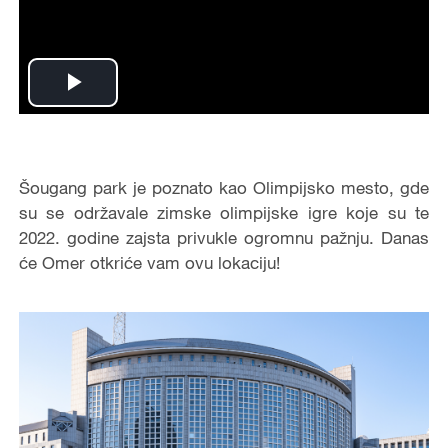
Play
Video
Šougang park je poznato kao Olimpijsko mesto, gde
su se održavale zimske olimpijske igre koje su te
2022. godine zajsta privukle ogromnu pažnju. Danas
će Omer otkriće vam ovu lokaciju!