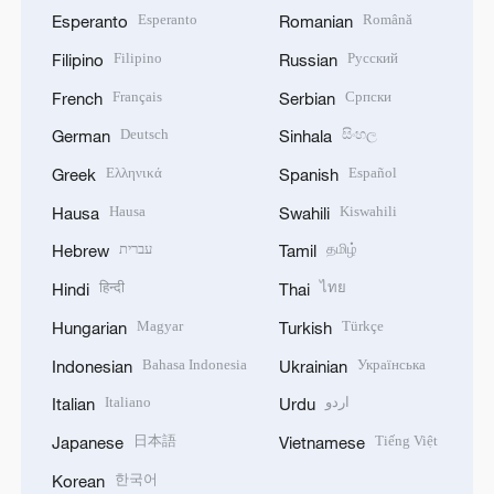
Esperanto
Română
Esperanto
Romanian
Filipino
Русский
Filipino
Russian
Français
Српски
French
Serbian
Deutsch
සිංහල
German
Sinhala
Ελληνικά
Español
Greek
Spanish
Hausa
Kiswahili
Hausa
Swahili
עברית
தமிழ்
Hebrew
Tamil
हिन्दी
ไทย
Hindi
Thai
Magyar
Türkçe
Hungarian
Turkish
Bahasa Indonesia
Українська
Indonesian
Ukrainian
Italiano
اردو
Italian
Urdu
日本語
Tiếng Việt
Japanese
Vietnamese
한국어
Korean