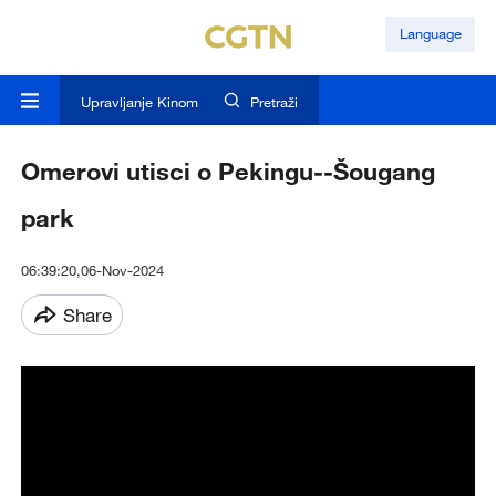
Language
Upravljanje Kinom
Pretraži
Omerovi utisci o Pekingu--Šougang
park
06:39:20,06-Nov-2024
Share