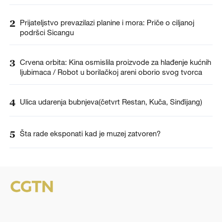
2
Prijateljstvo prevazilazi planine i mora: Priče o ciljanoj
podršci Sicangu
3
Crvena orbita: Kina osmislila proizvode za hlađenje kućnih
ljubimaca / Robot u borilačkoj areni oborio svog tvorca
4
Ulica udarenja bubnjeva(četvrt Restan, Kuča, Sinđijang)
5
Šta rade eksponati kad je muzej zatvoren?