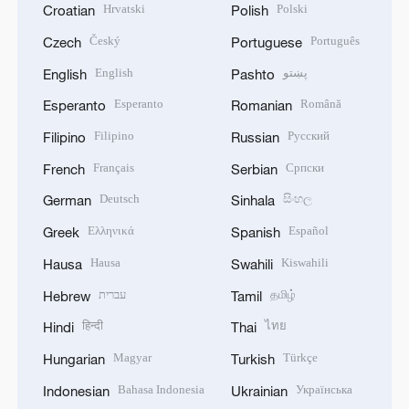
Hrvatski
Polski
Croatian
Polish
Český
Português
Czech
Portuguese
English
پښتو
English
Pashto
Esperanto
Română
Esperanto
Romanian
Filipino
Русский
Filipino
Russian
Français
Српски
French
Serbian
Deutsch
සිංහල
German
Sinhala
Ελληνικά
Español
Greek
Spanish
Hausa
Kiswahili
Hausa
Swahili
עברית
தமிழ்
Hebrew
Tamil
हिन्दी
ไทย
Hindi
Thai
Magyar
Türkçe
Hungarian
Turkish
Bahasa Indonesia
Українська
Indonesian
Ukrainian