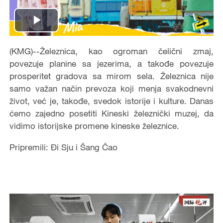
Play
Video
(KMG)--Železnica, kao ogroman čelični zmaj,
povezuje planine sa jezerima, a takođe povezuje
prosperitet gradova sa mirom sela. Železnica nije
samo važan način prevoza koji menja svakodnevni
život, već je, takođe, svedok istorije i kulture. Danas
ćemo zajedno posetiti Kineski železnički muzej, da
vidimo istorijske promene kineske železnice.
Pripremili: Đi Sju i Šang Čao