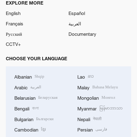
EXPLORE MORE
English
Español
Français
العربية
Русский
Documentary
CCTV+
CHOOSE YOUR LANGUAGE
Shqip
ລາວ
Albanian
Lao
العربية
Bahasa Melayu
Arabic
Malay
Беларуская
Монгол
Belarusian
Mongolian
বাংলা
မြန်မာဘာသာ
Bengali
Myanmar
Български
नेपाली
Bulgarian
Nepali
ខ្មែរ
فارسی
Cambodian
Persian