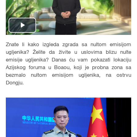
Play
Video
Znate li kako izgleda zgrada sa nultom emisijom
ugljenika? Želite da živite u uslovima blizu nulte
emisije ugljenika? Danas ću vam pokazati lokaciju
Azijskog foruma u Boaou, koji je probna zona sa
bezmalo nultom emisijom ugljenika, na ostrvu
Dongju.