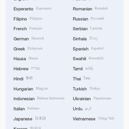
Esperanto
Română
Esperanto
Romanian
Filipino
Русский
Filipino
Russian
Français
Српски
French
Serbian
Deutsch
සිංහල
German
Sinhala
Ελληνικά
Español
Greek
Spanish
Hausa
Kiswahili
Hausa
Swahili
עברית
தமிழ்
Hebrew
Tamil
हिन्दी
ไทย
Hindi
Thai
Magyar
Türkçe
Hungarian
Turkish
Bahasa Indonesia
Українська
Indonesian
Ukrainian
Italiano
اردو
Italian
Urdu
日本語
Tiếng Việt
Japanese
Vietnamese
한국어
Korean