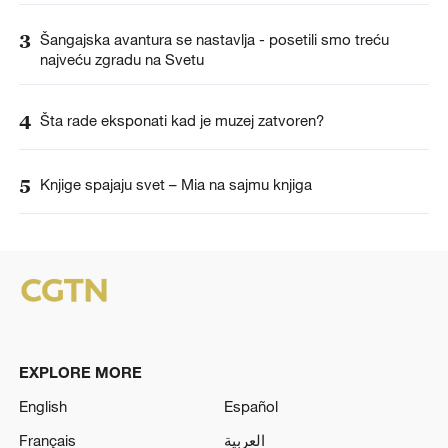
3
Šangajska avantura se nastavlja - posetili smo treću
najveću zgradu na Svetu
4
Šta rade eksponati kad je muzej zatvoren?
5
Knjige spajaju svet – Mia na sajmu knjiga
EXPLORE MORE
English
Español
Français
العربية