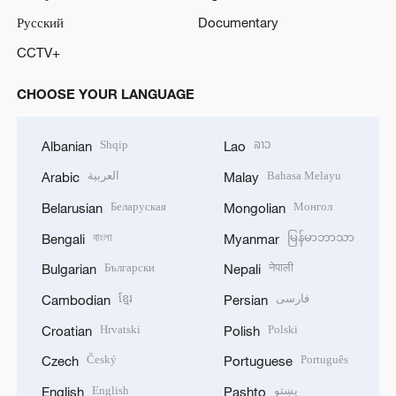
Русский
Documentary
CCTV+
CHOOSE YOUR LANGUAGE
Shqip
ລາວ
Albanian
Lao
العربية
Bahasa Melayu
Arabic
Malay
Беларуская
Монгол
Belarusian
Mongolian
বাংলা
မြန်မာဘာသာ
Bengali
Myanmar
Български
नेपाली
Bulgarian
Nepali
ខ្មែរ
فارسی
Cambodian
Persian
Hrvatski
Polski
Croatian
Polish
Český
Português
Czech
Portuguese
English
پښتو
English
Pashto