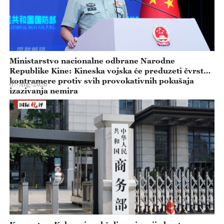
Ministarstvo nacionalne odbrane Narodne
Republike Kine: Kineska vojska će preduzeti čvrste
kontramere protiv svih provokativnih pokušaja
07-Aug-2026
izazivanja nemira