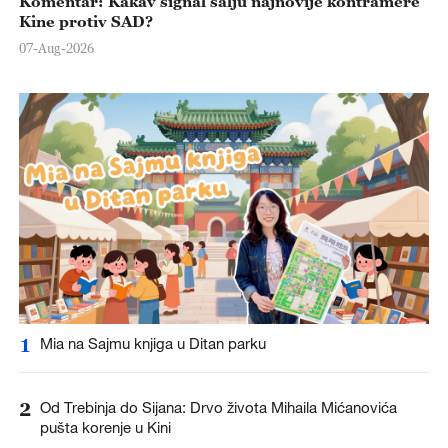
Komentar: Kakav signal šalju najnovije kontramere
Kine protiv SAD?
07-Aug-2026
1
Mia na Sajmu knjiga u Ditan parku
2
Od Trebinja do Sijana: Drvo života Mihaila Mićanovića
pušta korenje u Kini