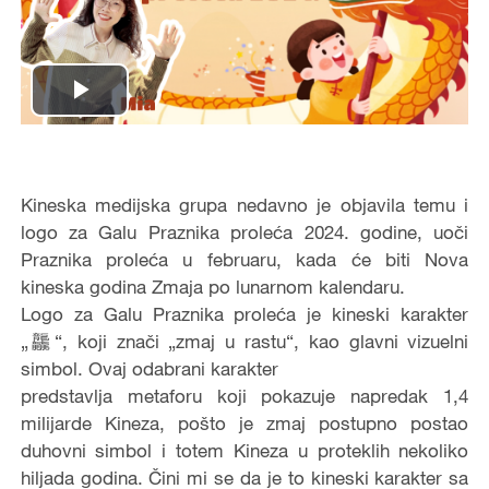
Play
Video
Kineska medijska grupa nedavno je objavila temu i
logo za Galu Praznika proleća 2024. godine, uoči
Praznika proleća u februaru, kada će biti Nova
kineska godina Zmaja po lunarnom kalendaru.
Logo za Galu Praznika proleća je kineski karakter
„龘“, koji znači „zmaj u rastu“, kao glavni vizuelni
simbol. Ovaj odabrani karakter
predstavlja metaforu koji pokazuje napredak 1,4
milijarde Kineza, pošto je zmaj postupno postao
duhovni simbol i totem Kineza u proteklih nekoliko
hiljada godina. Čini mi se da je to kineski karakter sa