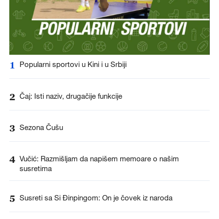
1
Popularni sportovi u Kini i u Srbiji
2
Čaj: Isti naziv, drugačije funkcije
3
Sezona Čušu
4
Vučić: Razmišljam da napišem memoare o našim
susretima
5
Susreti sa Si Đinpingom: On je čovek iz naroda