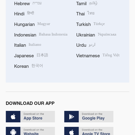
עברית
தமிழ்
Hebrew
Tamil
हिन्दी
ไทย
Hindi
Thai
Magyar
Türkçe
Hungarian
Turkish
Bahasa Indonesia
Українська
Indonesian
Ukrainian
Italiano
اردو
Italian
Urdu
日本語
Tiếng Việt
Japanese
Vietnamese
한국어
Korean
DOWNLOAD OUR APP