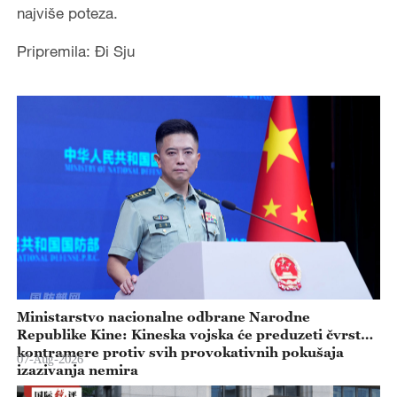
najviše poteza.
Pripremila: Đi Sju
Ministarstvo nacionalne odbrane Narodne
Republike Kine: Kineska vojska će preduzeti čvrste
kontramere protiv svih provokativnih pokušaja
07-Aug-2026
izazivanja nemira