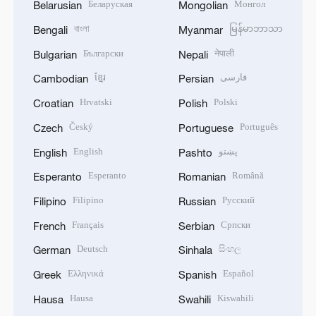
Беларуская
Монгол
Belarusian
Mongolian
বাংলা
မြန်မာဘာသာ
Bengali
Myanmar
Български
नेपाली
Bulgarian
Nepali
ខ្មែរ
فارسی
Cambodian
Persian
Hrvatski
Polski
Croatian
Polish
Český
Português
Czech
Portuguese
English
پښتو
English
Pashto
Esperanto
Română
Esperanto
Romanian
Filipino
Русский
Filipino
Russian
Français
Српски
French
Serbian
Deutsch
සිංහල
German
Sinhala
Ελληνικά
Español
Greek
Spanish
Hausa
Kiswahili
Hausa
Swahili