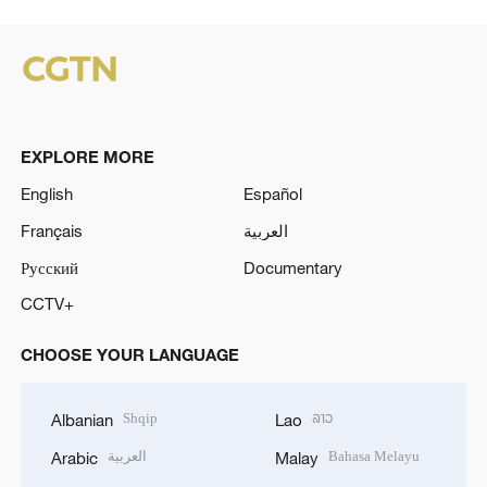
EXPLORE MORE
English
Español
Français
العربية
Русский
Documentary
CCTV+
CHOOSE YOUR LANGUAGE
Shqip
ລາວ
Albanian
Lao
العربية
Bahasa Melayu
Arabic
Malay