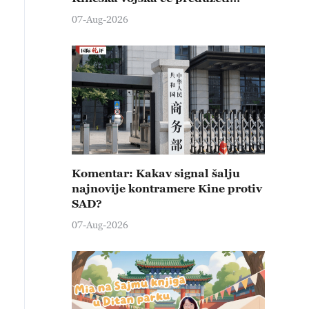
čvrste kontramere protiv svih
07-Aug-2026
provokativnih pokušaja
izazivanja nemira
Komentar: Kakav signal šalju
najnovije kontramere Kine protiv
SAD?
07-Aug-2026