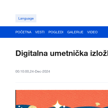
Language
POČETNA
VESTI
POGLEDI
GALERIJE
VIDEO
Digitalna umetnička izl
00:10:00,24-Dec-2024