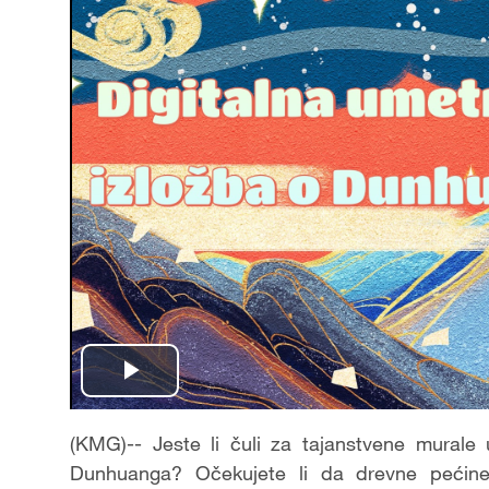
Play
Video
(KMG)-- Jeste li čuli za tajanstvene mural
Dunhuanga? Očekujete li da drevne pećine 