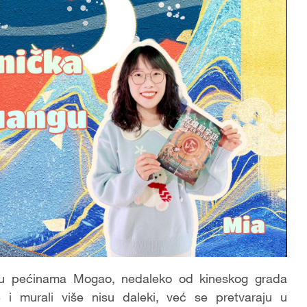
e u pećinama Mogao, nedaleko od kineskog grada
i murali više nisu daleki, već se pretvaraju u