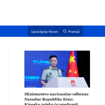
Upravljanje Kinom
Pretraži
Ministarstvo nacionalne odbrane
Narodne Republike Kine:
Kineska vojska će preduzeti