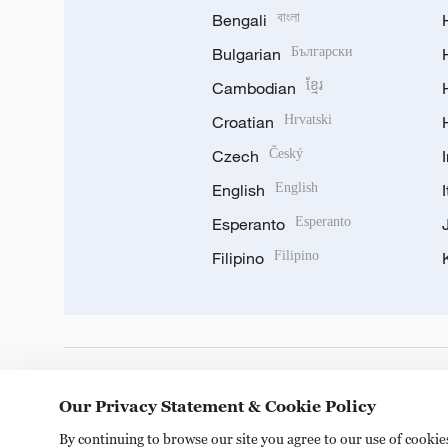
Bengali
বাংলা
Bulgarian
Български
Cambodian
ខ្មែរ
Croatian
Hrvatski
Czech
Český
English
English
Esperanto
Esperanto
Filipino
Filipino
DOWNLOAD OUR APP
Our Privacy Statement & Cookie Policy
By continuing to browse our site you agree to our use of cooki