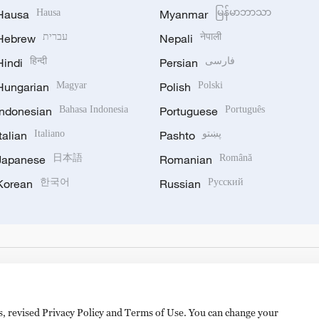
Hausa
Hausa
Myanmar
မြန်မာဘာသာ
Hebrew
עברית
Nepali
नेपाली
Hindi
हिन्दी
Persian
فارسی
Hungarian
Magyar
Polish
Polski
Indonesian
Bahasa Indonesia
Portuguese
Português
Italian
Italiano
Pashto
پښتو
Japanese
日本語
Romanian
Română
Korean
한국어
Russian
Русский
es, revised Privacy Policy and Terms of Use. You can change your