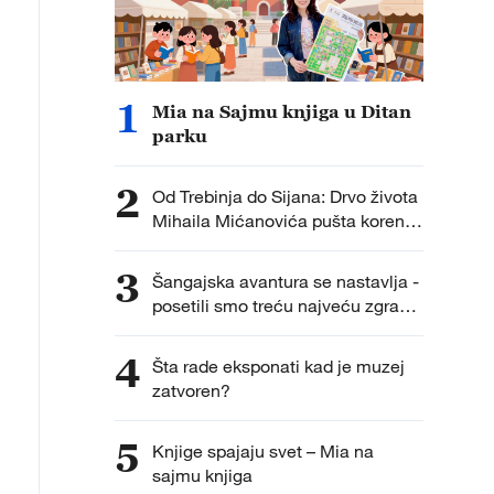
1
Mia na Sajmu knjiga u Ditan
parku
2
Od Trebinja do Sijana: Drvo života
Mihaila Mićanovića pušta korenje
u Kini
3
Šangajska avantura se nastavlja -
posetili smo treću najveću zgradu
na Svetu
4
Šta rade eksponati kad je muzej
zatvoren?
5
Knjige spajaju svet – Mia na
sajmu knjiga