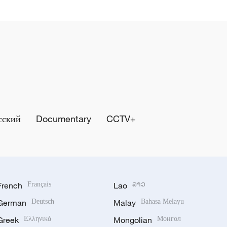
сский
Documentary
CCTV+
French
Français
Lao
ລາວ
German
Deutsch
Malay
Bahasa Melayu
Greek
Ελληνικά
Mongolian
Монгол