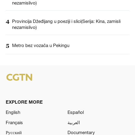
nezamislivo)
4
Provincija Džeđijang u poeziji i slici(Serija: Kina, zamisli
nezamislivo)
5
Metro bez vozača u Pekingu
EXPLORE MORE
English
Español
Français
العربية
Русский
Documentary