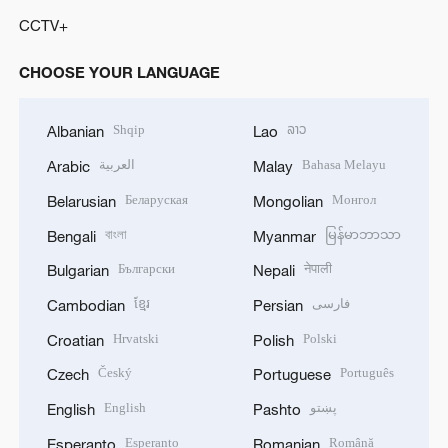
CCTV+
CHOOSE YOUR LANGUAGE
Shqip
ລາວ
Albanian
Lao
العربية
Bahasa Melayu
Arabic
Malay
Беларуская
Монгол
Belarusian
Mongolian
বাংলা
မြန်မာဘာသာ
Bengali
Myanmar
Български
नेपाली
Bulgarian
Nepali
ខ្មែរ
فارسی
Cambodian
Persian
Hrvatski
Polski
Croatian
Polish
Český
Português
Czech
Portuguese
English
پښتو
English
Pashto
Esperanto
Română
Esperanto
Romanian