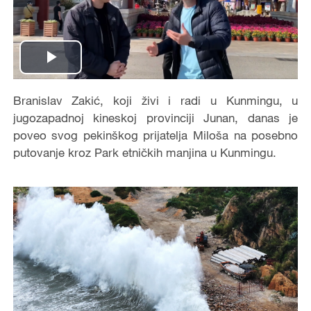
Play
Video
Branislav Zakić, koji živi i radi u Kunmingu, u
jugozapadnoj kineskoj provinciji Junan, danas je
poveo svog pekinškog prijatelja Miloša na posebno
putovanje kroz Park etničkih manjina u Kunmingu.