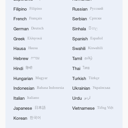
Filipino
Русский
Filipino
Russian
Français
Српски
French
Serbian
Deutsch
සිංහල
German
Sinhala
Ελληνικά
Español
Greek
Spanish
Hausa
Kiswahili
Hausa
Swahili
עברית
தமிழ்
Hebrew
Tamil
हिन्दी
ไทย
Hindi
Thai
Magyar
Türkçe
Hungarian
Turkish
Bahasa Indonesia
Українська
Indonesian
Ukrainian
Italiano
اردو
Italian
Urdu
日本語
Tiếng Việt
Japanese
Vietnamese
한국어
Korean