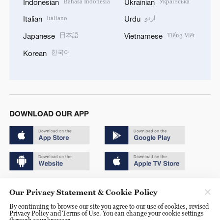
Bahasa Indonesia
Українська
Indonesian
Ukrainian
Italiano
اردو
Italian
Urdu
日本語
Tiếng Việt
Japanese
Vietnamese
한국어
Korean
DOWNLOAD OUR APP
Copyright © 2024 CGTN.
Our Privacy Statement & Cookie Policy
京ICP备20000184号
By continuing to browse our site you agree to our use of cookies, revised
Privacy Policy and Terms of Use. You can change your cookie settings
京公网安备 11010502050052号
through your browser.