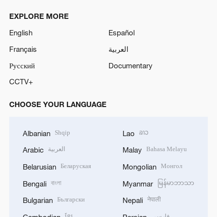
EXPLORE MORE
English
Español
Français
العربية
Русский
Documentary
CCTV+
CHOOSE YOUR LANGUAGE
Shqip
ລາວ
Albanian
Lao
العربية
Bahasa Melayu
Arabic
Malay
Беларуская
Монгол
Belarusian
Mongolian
বাংলা
မြန်မာဘာသာ
Bengali
Myanmar
Български
नेपाली
Bulgarian
Nepali
ខ្មែរ
فارسی