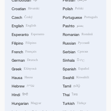
Cambodian
Persian
Hrvatski
Polski
Croatian
Polish
Český
Português
Czech
Portuguese
English
پښتو
English
Pashto
Esperanto
Română
Esperanto
Romanian
Filipino
Русский
Filipino
Russian
Français
Српски
French
Serbian
Deutsch
සිංහල
German
Sinhala
Ελληνικά
Español
Greek
Spanish
Hausa
Kiswahili
Hausa
Swahili
עברית
தமிழ்
Hebrew
Tamil
हिन्दी
ไทย
Hindi
Thai
Magyar
Türkçe
Hungarian
Turkish