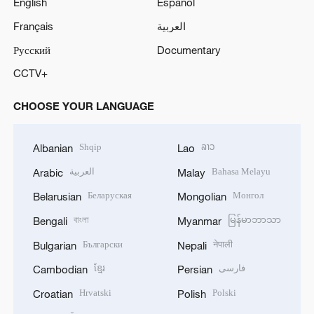
English
Español
Français
العربية
Русский
Documentary
CCTV+
CHOOSE YOUR LANGUAGE
Shqip
ລາວ
Albanian
Lao
العربية
Bahasa Melayu
Arabic
Malay
Беларуская
Монгол
Belarusian
Mongolian
বাংলা
မြန်မာဘာသာ
Bengali
Myanmar
Български
नेपाली
Bulgarian
Nepali
ខ្មែរ
فارسی
Cambodian
Persian
Hrvatski
Polski
Croatian
Polish