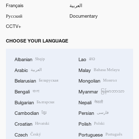
Français
العربية
Русский
Documentary
CCTV+
CHOOSE YOUR LANGUAGE
Shqip
ລາວ
Albanian
Lao
العربية
Bahasa Melayu
Arabic
Malay
Беларуская
Монгол
Belarusian
Mongolian
বাংলা
မြန်မာဘာသာ
Bengali
Myanmar
Български
नेपाली
Bulgarian
Nepali
ខ្មែរ
فارسی
Cambodian
Persian
Hrvatski
Polski
Croatian
Polish
Český
Português
Czech
Portuguese