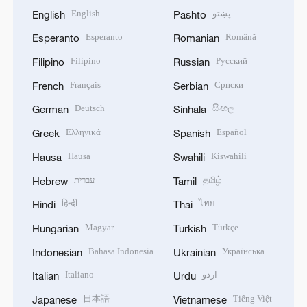
English
پښتو
English
Pashto
Esperanto
Română
Esperanto
Romanian
Filipino
Русский
Filipino
Russian
Français
Српски
French
Serbian
Deutsch
සිංහල
German
Sinhala
Ελληνικά
Español
Greek
Spanish
Hausa
Kiswahili
Hausa
Swahili
עברית
தமிழ்
Hebrew
Tamil
हिन्दी
ไทย
Hindi
Thai
Magyar
Türkçe
Hungarian
Turkish
Bahasa Indonesia
Українська
Indonesian
Ukrainian
Italiano
اردو
Italian
Urdu
日本語
Tiếng Việt
Japanese
Vietnamese