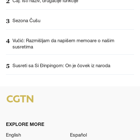
2
Čaj: Isti naziv, drugačije funkcije
3
Sezona Čušu
4
Vučić: Razmišljam da napišem memoare o našim
susretima
5
Susreti sa Si Đinpingom: On je čovek iz naroda
EXPLORE MORE
English
Español