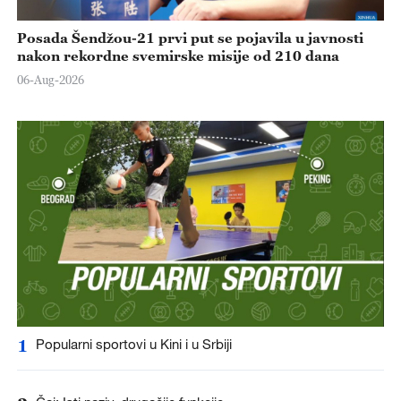
Posada Šendžou-21 prvi put se pojavila u javnosti
nakon rekordne svemirske misije od 210 dana
06-Aug-2026
1
Popularni sportovi u Kini i u Srbiji