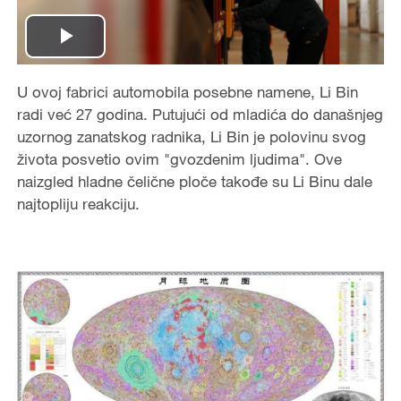
Play
Video
U ovoj fabrici automobila posebne namene, Li Bin
radi već 27 godina. Putujući od mladića do današnjeg
uzornog zanatskog radnika, Li Bin je polovinu svog
života posvetio ovim "gvozdenim ljudima". Ove
naizgled hladne čelične ploče takođe su Li Binu dale
najtopliju reakciju.