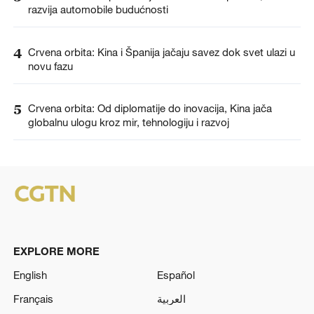
razvija automobile budućnosti
4
Crvena orbita: Kina i Španija jačaju savez dok svet ulazi u
novu fazu
5
Crvena orbita: Od diplomatije do inovacija, Kina jača
globalnu ulogu kroz mir, tehnologiju i razvoj
EXPLORE MORE
English
Español
Français
العربية