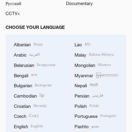
Русский
Documentary
CCTV+
CHOOSE YOUR LANGUAGE
Shqip
ລາວ
Albanian
Lao
العربية
Bahasa Melayu
Arabic
Malay
Беларуская
Монгол
Belarusian
Mongolian
বাংলা
မြန်မာဘာသာ
Bengali
Myanmar
Български
नेपाली
Bulgarian
Nepali
ខ្មែរ
فارسی
Cambodian
Persian
Hrvatski
Polski
Croatian
Polish
Český
Português
Czech
Portuguese
English
پښتو
English
Pashto