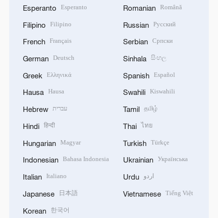
Esperanto
Română
Esperanto
Romanian
Filipino
Русский
Filipino
Russian
Français
Српски
French
Serbian
Deutsch
සිංහල
German
Sinhala
Ελληνικά
Español
Greek
Spanish
Hausa
Kiswahili
Hausa
Swahili
עברית
தமிழ்
Hebrew
Tamil
हिन्दी
ไทย
Hindi
Thai
Magyar
Türkçe
Hungarian
Turkish
Bahasa Indonesia
Українська
Indonesian
Ukrainian
Italiano
اردو
Italian
Urdu
日本語
Tiếng Việt
Japanese
Vietnamese
한국어
Korean