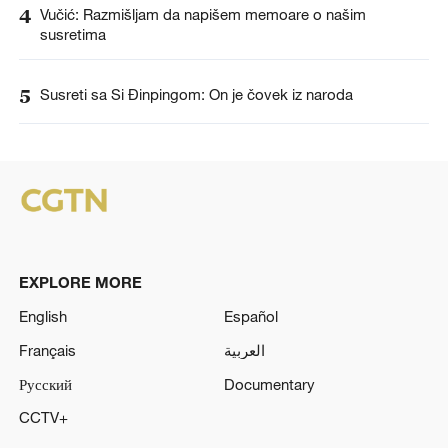
4
Vučić: Razmišljam da napišem memoare o našim
susretima
5
Susreti sa Si Đinpingom: On je čovek iz naroda
EXPLORE MORE
English
Español
Français
العربية
Русский
Documentary
CCTV+