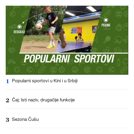
1
Popularni sportovi u Kini i u Srbiji
2
Čaj: Isti naziv, drugačije funkcije
3
Sezona Čušu