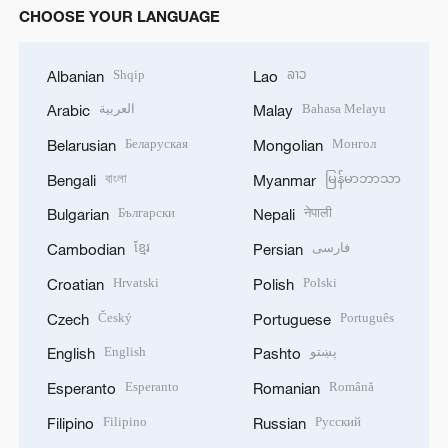
CHOOSE YOUR LANGUAGE
Shqip
ລາວ
Albanian
Lao
العربية
Bahasa Melayu
Arabic
Malay
Беларуская
Монгол
Belarusian
Mongolian
বাংলা
မြန်မာဘာသာ
Bengali
Myanmar
Български
नेपाली
Bulgarian
Nepali
ខ្មែរ
فارسی
Cambodian
Persian
Hrvatski
Polski
Croatian
Polish
Český
Português
Czech
Portuguese
English
پښتو
English
Pashto
Esperanto
Română
Esperanto
Romanian
Filipino
Русский
Filipino
Russian