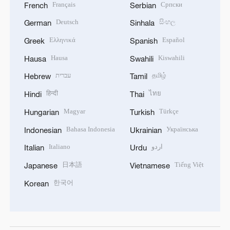
Français
Српски
French
Serbian
Deutsch
සිංහල
German
Sinhala
Ελληνικά
Español
Greek
Spanish
Hausa
Kiswahili
Hausa
Swahili
עברית
தமிழ்
Hebrew
Tamil
हिन्दी
ไทย
Hindi
Thai
Magyar
Türkçe
Hungarian
Turkish
Bahasa Indonesia
Українська
Indonesian
Ukrainian
Italiano
اردو
Italian
Urdu
日本語
Tiếng Việt
Japanese
Vietnamese
한국어
Korean