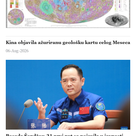
Kina objavila ažuriranu geološku kartu celog Meseca
06-Aug-2026
Posada Šendžou-21 prvi put se pojavila u javnosti