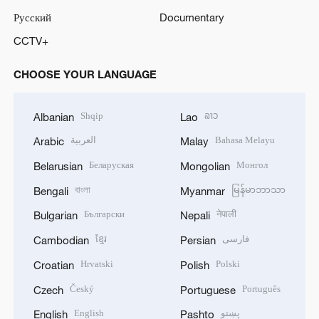
Русский
Documentary
CCTV+
CHOOSE YOUR LANGUAGE
Shqip
ລາວ
Albanian
Lao
العربية
Bahasa Melayu
Arabic
Malay
Беларуская
Монгол
Belarusian
Mongolian
বাংলা
မြန်မာဘာသာ
Bengali
Myanmar
Български
नेपाली
Bulgarian
Nepali
ខ្មែរ
فارسی
Cambodian
Persian
Hrvatski
Polski
Croatian
Polish
Český
Português
Czech
Portuguese
English
پښتو
English
Pashto