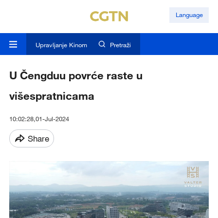
Language
Upravljanje Kinom
Pretraži
U Čengduu povrće raste u
višespratnicama
10:02:28,01-Jul-2024
Share