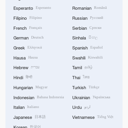
Esperanto
Română
Esperanto
Romanian
Filipino
Русский
Filipino
Russian
Français
Српски
French
Serbian
Deutsch
සිංහල
German
Sinhala
Ελληνικά
Español
Greek
Spanish
Hausa
Kiswahili
Hausa
Swahili
עברית
தமிழ்
Hebrew
Tamil
हिन्दी
ไทย
Hindi
Thai
Magyar
Türkçe
Hungarian
Turkish
Bahasa Indonesia
Українська
Indonesian
Ukrainian
Italiano
اردو
Italian
Urdu
日本語
Tiếng Việt
Japanese
Vietnamese
한국어
Korean