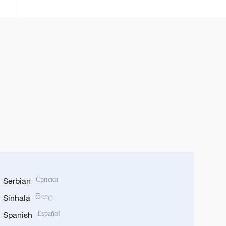
Serbian
Српски
Sinhala
සිංහල
Spanish
Español