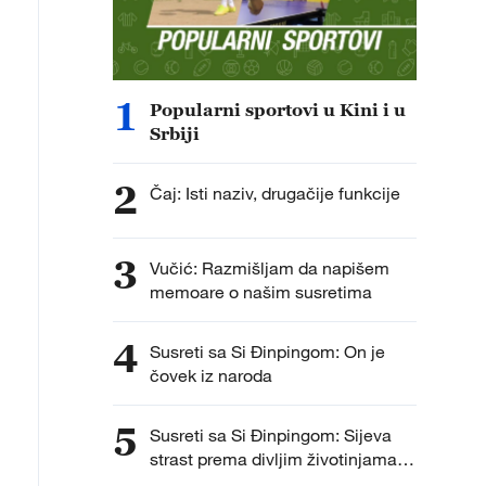
1
Popularni sportovi u Kini i u
Srbiji
2
Čaj: Isti naziv, drugačije funkcije
3
Vučić: Razmišljam da napišem
memoare o našim susretima
4
Susreti sa Si Đinpingom: On je
čovek iz naroda
5
Susreti sa Si Đinpingom: Sijeva
strast prema divljim životinjama i
biodiverzitetu