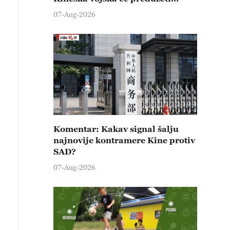
čvrste kontramere protiv svih
07-Aug-2026
provokativnih pokušaja
izazivanja nemira
Komentar: Kakav signal šalju
najnovije kontramere Kine protiv
SAD?
07-Aug-2026