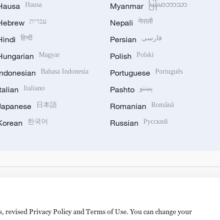
Hausa
Hausa
Myanmar
မြန်မာဘာသာ
Hebrew
עברית
Nepali
नेपाली
Hindi
हिन्दी
Persian
فارسی
Hungarian
Magyar
Polish
Polski
Indonesian
Bahasa Indonesia
Portuguese
Português
Italian
Italiano
Pashto
پښتو
Japanese
日本語
Romanian
Română
Korean
한국어
Russian
Русский
es, revised Privacy Policy and Terms of Use. You can change your