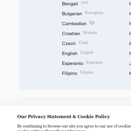
Bengali
বাংলা
Bulgarian
Български
Cambodian
ខ្មែរ
Croatian
Hrvatski
Czech
Český
English
English
Esperanto
Esperanto
Filipino
Filipino
DOWNLOAD OUR APP
Our Privacy Statement & Cookie Policy
By continuing to browse our site you agree to our use of cooki
cookie settings through your browser.