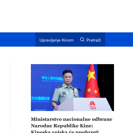
Upravljanje Kinom
Pretraži
Ministarstvo nacionalne odbrane
Narodne Republike Kine:
Kineska vojska će preduzeti