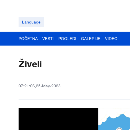
Language
POČETNA
VESTI
POGLEDI
GALERIJE
VIDEO
Živeli
07:21:06,25-May-2023