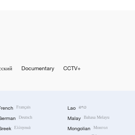
сский
Documentary
CCTV+
French
Français
Lao
ລາວ
German
Deutsch
Malay
Bahasa Melayu
Greek
Ελληνικά
Mongolian
Монгол