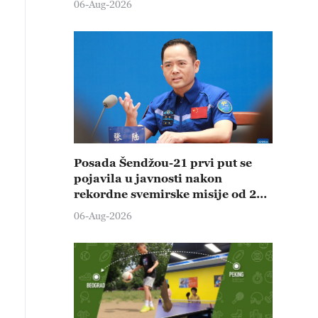
06-Aug-2026
Posada Šendžou-21 prvi put se
pojavila u javnosti nakon
rekordne svemirske misije od 210
dana
06-Aug-2026