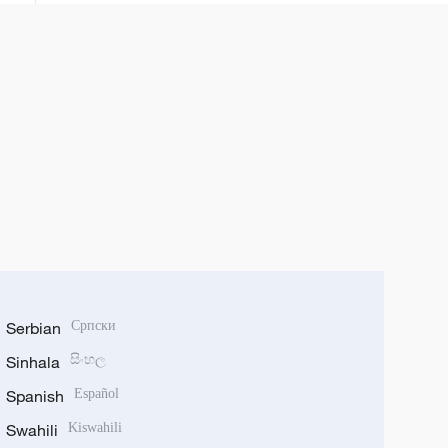
Serbian
Српски
Sinhala
සිංහල
Spanish
Español
Swahili
Kiswahili