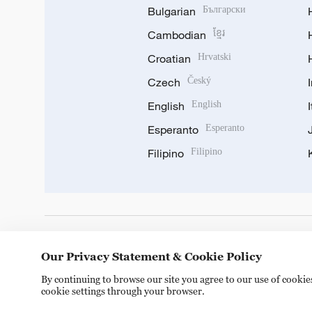
Bulgarian
Български
Cambodian
ខ្មែរ
Croatian
Hrvatski
Czech
Český
English
English
Esperanto
Esperanto
Filipino
Filipino
DOWNLOAD OUR APP
Our Privacy Statement & Cookie Policy
By continuing to browse our site you agree to our use of cooki
cookie settings through your browser.