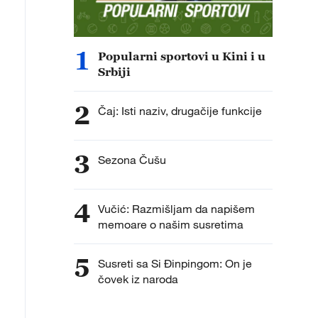
1
Popularni sportovi u Kini i u
Srbiji
2
Čaj: Isti naziv, drugačije funkcije
3
Sezona Čušu
4
Vučić: Razmišljam da napišem
memoare o našim susretima
5
Susreti sa Si Đinpingom: On je
čovek iz naroda