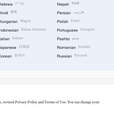
Hebrew
עברית
Nepali
नेपाली
Hindi
हिन्दी
Persian
فارسی
Hungarian
Magyar
Polish
Polski
Indonesian
Bahasa Indonesia
Portuguese
Português
Italian
Italiano
Pashto
پښتو
Japanese
日本語
Romanian
Română
Korean
한국어
Russian
Русский
es, revised Privacy Policy and Terms of Use. You can change your