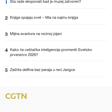
1
Šta rade eksponati kad je muzej zatvoren?
2
Knjige spajaju svet – Mia na sajmu knjiga
3
Mijina avantura na noćnoj pijaci
4
Kako će veštačka inteligencija promeniti Svetsko
prvenstvo 2026?
5
Zaštita delfina bez peraja u reci Jangce