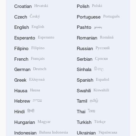
Hrvatski
Polski
Croatian
Polish
Český
Português
Czech
Portuguese
English
پښتو
English
Pashto
Esperanto
Română
Esperanto
Romanian
Filipino
Русский
Filipino
Russian
Français
Српски
French
Serbian
Deutsch
සිංහල
German
Sinhala
Ελληνικά
Español
Greek
Spanish
Hausa
Kiswahili
Hausa
Swahili
עברית
தமிழ்
Hebrew
Tamil
हिन्दी
ไทย
Hindi
Thai
Magyar
Türkçe
Hungarian
Turkish
Bahasa Indonesia
Українська
Indonesian
Ukrainian