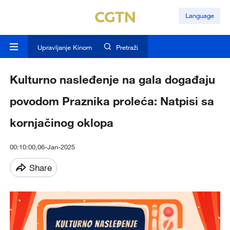
Language
Upravljanje Kinom
Pretraži
Kulturno nasleđenje na gala događaju
povodom Praznika proleća: Natpisi sa
kornjačinog oklopa
00:10:00,06-Jan-2025
Share