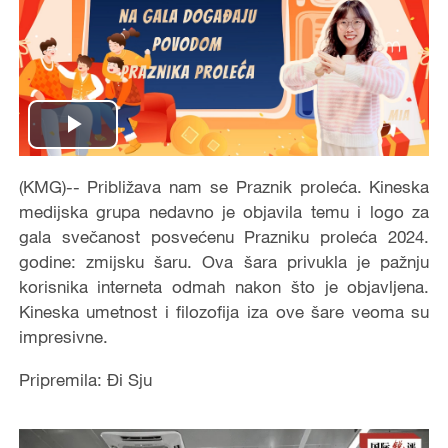
Play
Video
(KMG)-- Približava nam se Praznik proleća. Kineska
medijska grupa nedavno je objavila temu i logo za
gala svečanost posvećenu Prazniku proleća 2024.
godine: zmijsku šaru. Ova šara privukla je pažnju
korisnika interneta odmah nakon što je objavljena.
Kineska umetnost i filozofija iza ove šare veoma su
impresivne.
Pripremila: Đi Sju