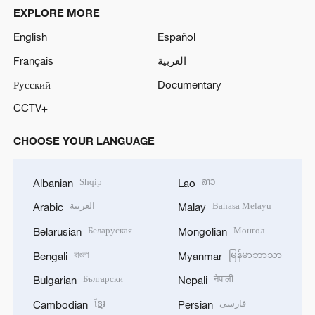
EXPLORE MORE
English
Español
Français
العربية
Русский
Documentary
CCTV+
CHOOSE YOUR LANGUAGE
Shqip
ລາວ
Albanian
Lao
العربية
Bahasa Melayu
Arabic
Malay
Беларуская
Монгол
Belarusian
Mongolian
বাংলা
မြန်မာဘာသာ
Bengali
Myanmar
Български
नेपाली
Bulgarian
Nepali
ខ្មែរ
فارسی
Cambodian
Persian