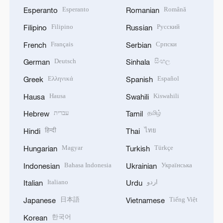
Esperanto
Română
Esperanto
Romanian
Filipino
Русский
Filipino
Russian
Français
Српски
French
Serbian
Deutsch
සිංහල
German
Sinhala
Ελληνικά
Español
Greek
Spanish
Hausa
Kiswahili
Hausa
Swahili
עברית
தமிழ்
Hebrew
Tamil
हिन्दी
ไทย
Hindi
Thai
Magyar
Türkçe
Hungarian
Turkish
Bahasa Indonesia
Українська
Indonesian
Ukrainian
Italiano
اردو
Italian
Urdu
日本語
Tiếng Việt
Japanese
Vietnamese
한국어
Korean