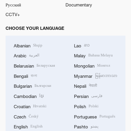
Русский
Documentary
CCTV+
CHOOSE YOUR LANGUAGE
Shqip
ລາວ
Albanian
Lao
العربية
Bahasa Melayu
Arabic
Malay
Беларуская
Монгол
Belarusian
Mongolian
বাংলা
မြန်မာဘာသာ
Bengali
Myanmar
Български
नेपाली
Bulgarian
Nepali
ខ្មែរ
فارسی
Cambodian
Persian
Hrvatski
Polski
Croatian
Polish
Český
Português
Czech
Portuguese
English
پښتو
English
Pashto