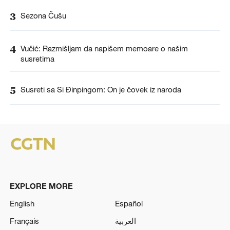
3
Sezona Čušu
4
Vučić: Razmišljam da napišem memoare o našim
susretima
5
Susreti sa Si Đinpingom: On je čovek iz naroda
EXPLORE MORE
English
Español
Français
العربية