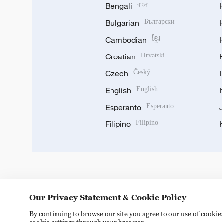
Bengali
বাংলা
Bulgarian
Български
Cambodian
ខ្មែរ
Croatian
Hrvatski
Czech
Český
English
English
Esperanto
Esperanto
Filipino
Filipino
DOWNLOAD OUR APP
Our Privacy Statement & Cookie Policy
By continuing to browse our site you agree to our use of cooki
cookie settings through your browser.