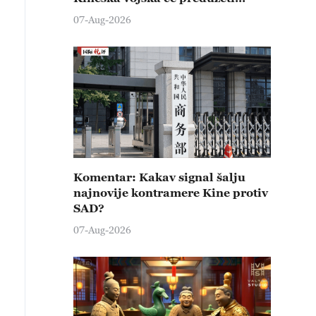
čvrste kontramere protiv svih
07-Aug-2026
provokativnih pokušaja
izazivanja nemira
Komentar: Kakav signal šalju
najnovije kontramere Kine protiv
SAD?
07-Aug-2026