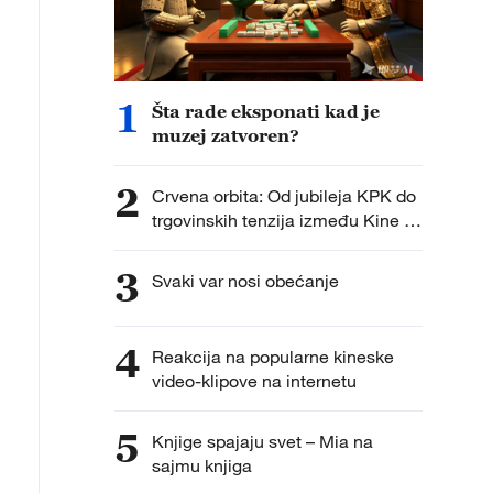
1
Šta rade eksponati kad je
muzej zatvoren?
2
Crvena orbita: Od jubileja KPK do
trgovinskih tenzija između Kine i
Japana
3
Svaki var nosi obećanje
4
Reakcija na popularne kineske
video-klipove na internetu
5
Knjige spajaju svet – Mia na
sajmu knjiga