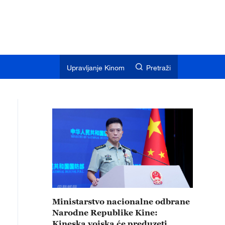
Upravljanje Kinom
Pretraži
Ministarstvo nacionalne odbrane
Narodne Republike Kine:
Kineska vojska će preduzeti