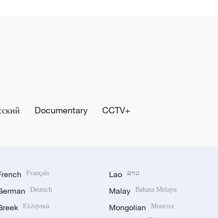
сский
Documentary
CCTV+
French
Français
Lao
ລາວ
German
Deutsch
Malay
Bahasa Melayu
Greek
Ελληνικά
Mongolian
Монгол