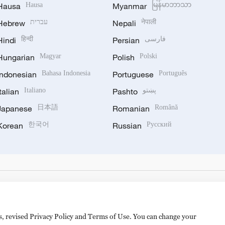
Hausa
Hausa
Myanmar
မြန်မာဘာသာ
Hebrew
עברית
Nepali
नेपाली
Hindi
हिन्दी
Persian
فارسی
Hungarian
Magyar
Polish
Polski
Indonesian
Bahasa Indonesia
Portuguese
Português
Italian
Italiano
Pashto
پښتو
Japanese
日本語
Romanian
Română
Korean
한국어
Russian
Русский
es, revised Privacy Policy and Terms of Use. You can change your