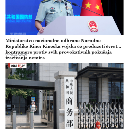
Ministarstvo nacionalne odbrane Narodne
Republike Kine: Kineska vojska će preduzeti čvrste
kontramere protiv svih provokativnih pokušaja
07-Aug-2026
izazivanja nemira