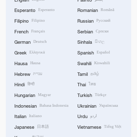
Esperanto
Română
Esperanto
Romanian
Filipino
Русский
Filipino
Russian
Français
Српски
French
Serbian
Deutsch
සිංහල
German
Sinhala
Ελληνικά
Español
Greek
Spanish
Hausa
Kiswahili
Hausa
Swahili
עברית
தமிழ்
Hebrew
Tamil
हिन्दी
ไทย
Hindi
Thai
Magyar
Türkçe
Hungarian
Turkish
Bahasa Indonesia
Українська
Indonesian
Ukrainian
Italiano
اردو
Italian
Urdu
日本語
Tiếng Việt
Japanese
Vietnamese