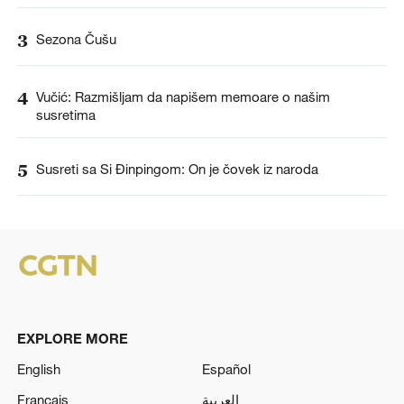
3
Sezona Čušu
4
Vučić: Razmišljam da napišem memoare o našim
susretima
5
Susreti sa Si Đinpingom: On je čovek iz naroda
EXPLORE MORE
English
Español
Français
العربية