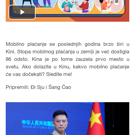
Play
Video
Mobilno plaćanje se poslednjih godina brzo širi u
Kini. Stopa mobilnog plaćanja u zemlji je već dostigla
86 odsto. Kina je po tome zauzela prvo mesto u
svetu. Ako dolazite u Kinu, kakvo mobilno plaćanje
će vas dočekati? Sledite me!
Pripremili: Đi Sju i Šang Čao