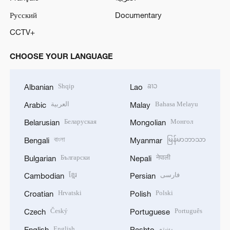
Русский
Documentary
CCTV+
CHOOSE YOUR LANGUAGE
Shqip
ລາວ
Albanian
Lao
العربية
Bahasa Melayu
Arabic
Malay
Беларуская
Монгол
Belarusian
Mongolian
বাংলা
မြန်မာဘာသာ
Bengali
Myanmar
Български
नेपाली
Bulgarian
Nepali
ខ្មែរ
فارسی
Cambodian
Persian
Hrvatski
Polski
Croatian
Polish
Český
Português
Czech
Portuguese
English
پښتو
English
Pashto