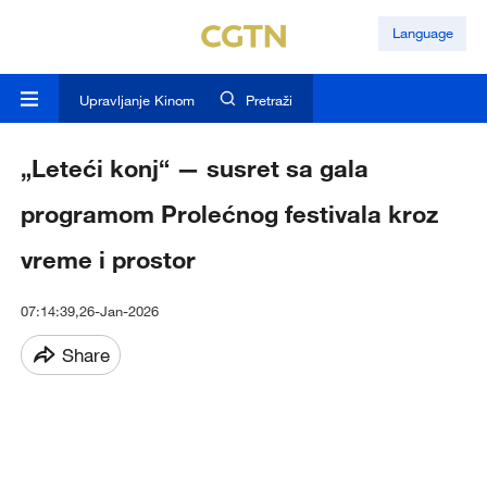
Language
Upravljanje Kinom
Pretraži
„Leteći konj“ — susret sa gala
programom Prolećnog festivala kroz
vreme i prostor
07:14:39,26-Jan-2026
Share