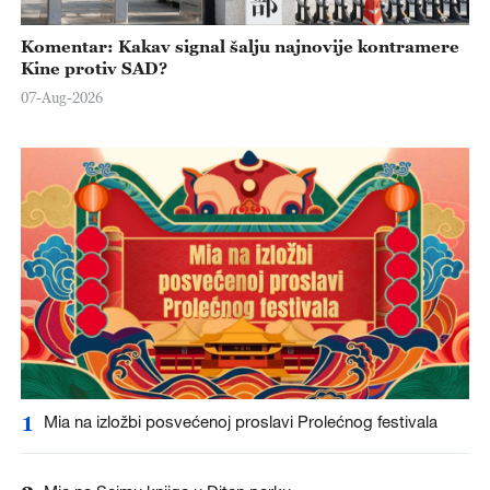
Komentar: Kakav signal šalju najnovije kontramere
Kine protiv SAD?
07-Aug-2026
1
Mia na izložbi posvećenoj proslavi Prolećnog festivala