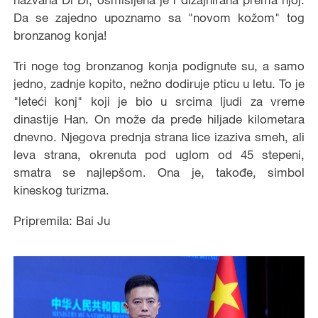
Da se zajedno upoznamo sa "novom kožom" tog
bronzanog konja!
Tri noge tog bronzanog konja podignute su, a samo
jedno, zadnje kopito, nežno dodiruje pticu u letu. To je
"leteći konj" koji je bio u srcima ljudi za vreme
dinastije Han. On može da pređe hiljade kilometara
dnevno. Njegova prednja strana lice izaziva smeh, ali
leva strana, okrenuta pod uglom od 45 stepeni,
smatra se najlepšom. Ona je, takođe, simbol
kineskog turizma.
Pripremila: Bai Ju