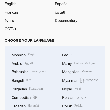
English
Español
Français
العربية
Русский
Documentary
CCTV+
CHOOSE YOUR LANGUAGE
Shqip
ລາວ
Albanian
Lao
العربية
Bahasa Melayu
Arabic
Malay
Беларуская
Монгол
Belarusian
Mongolian
বাংলা
မြန်မာဘာသာ
Bengali
Myanmar
Български
नेपाली
Bulgarian
Nepali
ខ្មែរ
فارسی
Cambodian
Persian
Hrvatski
Polski
Croatian
Polish