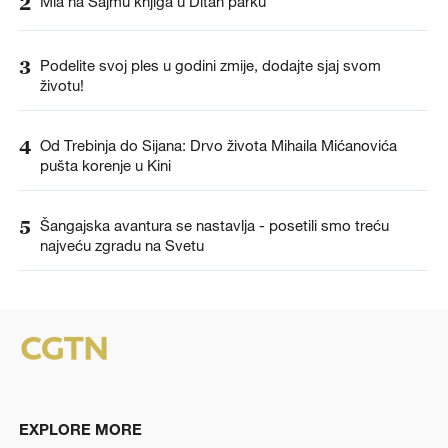
2
Mia na Sajmu knjiga u Ditan parku
3
Podelite svoj ples u godini zmije, dodajte sjaj svom
životu!
4
Od Trebinja do Sijana: Drvo života Mihaila Mićanovića
pušta korenje u Kini
5
Šangajska avantura se nastavlja - posetili smo treću
najveću zgradu na Svetu
EXPLORE MORE