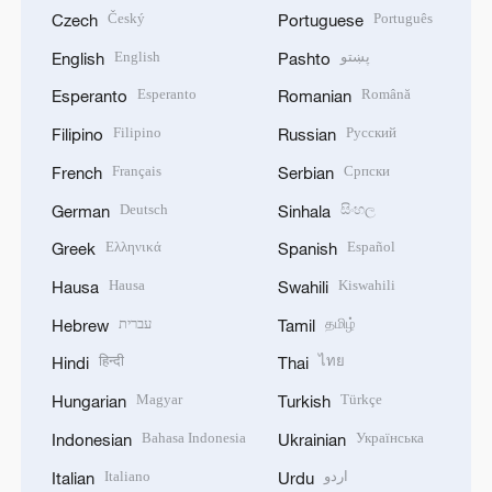
Český
Português
Czech
Portuguese
English
پښتو
English
Pashto
Esperanto
Română
Esperanto
Romanian
Filipino
Русский
Filipino
Russian
Français
Српски
French
Serbian
Deutsch
සිංහල
German
Sinhala
Ελληνικά
Español
Greek
Spanish
Hausa
Kiswahili
Hausa
Swahili
עברית
தமிழ்
Hebrew
Tamil
हिन्दी
ไทย
Hindi
Thai
Magyar
Türkçe
Hungarian
Turkish
Bahasa Indonesia
Українська
Indonesian
Ukrainian
Italiano
اردو
Italian
Urdu