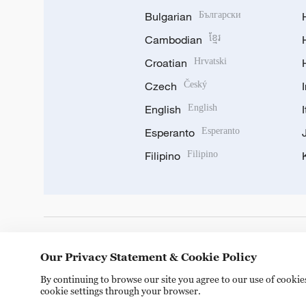
Bulgarian
Български
Cambodian
ខ្មែរ
Croatian
Hrvatski
Czech
Český
English
English
Esperanto
Esperanto
Filipino
Filipino
DOWNLOAD OUR APP
Our Privacy Statement & Cookie Policy
By continuing to browse our site you agree to our use of cooki
cookie settings through your browser.