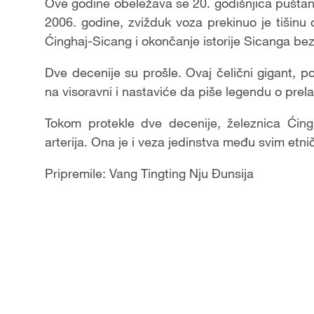
Video
Ove godine obeležava se 20. godišnjica puštanj
2006. godine, zvižduk voza prekinuo je tišinu 
Ćinghaj-Sicang i okončanje istorije Sicanga bez
Dve decenije su prošle. Ovaj čelični gigant, 
na visoravni i nastaviće da piše legendu o prel
Tokom protekle dve decenije, železnica Ćin
arterija. Ona je i veza jedinstva među svim et
Pripremile: Vang Tingting Nju Đunsija