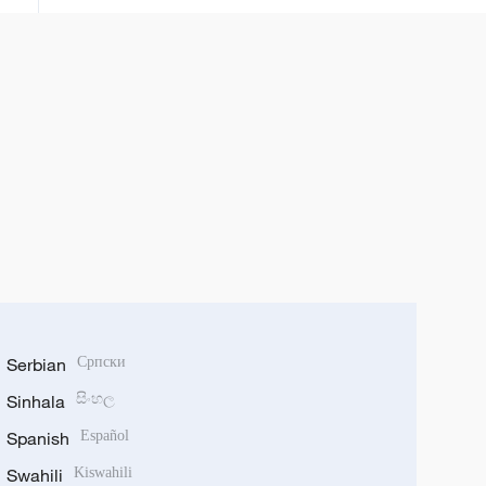
Serbian
Српски
Sinhala
සිංහල
Spanish
Español
Swahili
Kiswahili