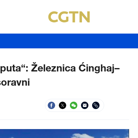
uta“: Železnica Ćinghaj–
soravni