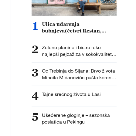
1
Ulica udarenja
bubnjeva(četvrt Restan,
Kuča, Sinđijang)
2
Zelene planine i bistre reke –
najlepši pejzaž za visokokvalitetni
razvoj Sicanga
3
Od Trebinja do Sijana: Drvo života
Mihaila Mićanovića pušta korenje
u Kini
4
Tajne srećnog života u Lasi
5
Ušećerene gloginje – sezonska
poslatica u Pekingu