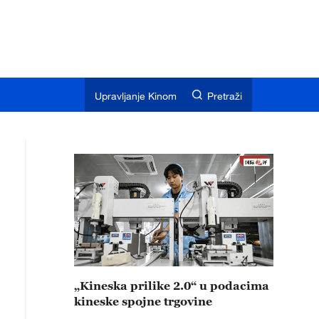
Upravljanje Kinom
Pretraži
„Kineska prilike 2.0“ u podacima
kineske spojne trgovine