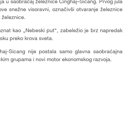
a u saobraćaj železnice Ćinghaj–Sicang. Prvog jula
ove snežne visoravni, označivši otvaranje železnice
 železnice.
poznat kao „Nebeski put“, zabeležio je brz napredak
asku preko krova sveta.
ghaj-Sicang nije postala samo glavna saobraćajna
ničkim grupama i novi motor ekonomskog razvoja.