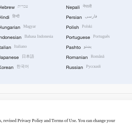
Hebrew
עברית
Nepali
नेपाली
Hindi
हिन्दी
Persian
فارسی
Hungarian
Magyar
Polish
Polski
Indonesian
Bahasa Indonesia
Portuguese
Português
Italian
Italiano
Pashto
پښتو
Japanese
日本語
Romanian
Română
Korean
한국어
Russian
Русский
es, revised Privacy Policy and Terms of Use. You can change your