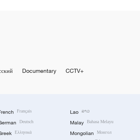
сский
Documentary
CCTV+
French
Français
Lao
ລາວ
German
Deutsch
Malay
Bahasa Melayu
Greek
Ελληνικά
Mongolian
Монгол