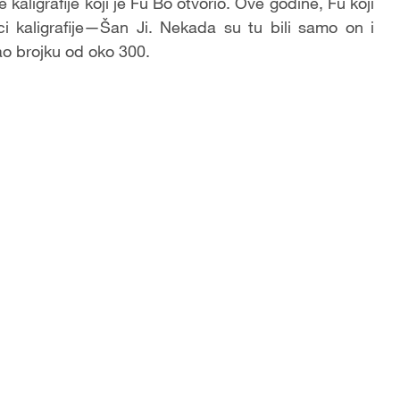
aligrafije koji je Fu Bo otvorio. Ove godine, Fu koji
ci kaligrafije—Šan Ji. Nekada su tu bili samo on i
ao brojku od oko 300.