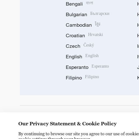
Bengali
বাংলা
Bulgarian
Български
Cambodian
ខ្មែរ
Croatian
Hrvatski
Czech
Český
English
English
Esperanto
Esperanto
Filipino
Filipino
DOWNLOAD OUR APP
Our Privacy Statement & Cookie Policy
By continuing to browse our site you agree to our use of cooki
cookie settings through your browser.