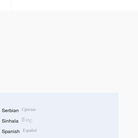
Serbian
Српски
Sinhala
සිංහල
Spanish
Español