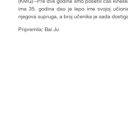
(KMG)--Pre dve godine smo posetili čas kineske k
ima 35. godina dao je lepo ime svojoj učioni
njegova supruga, a broj učenika je sada dostig
Pripremila: Bai Ju