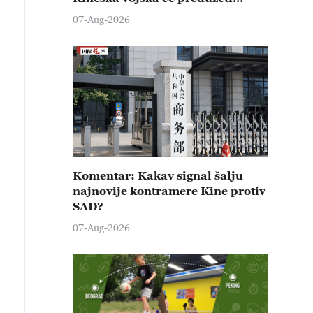
čvrste kontramere protiv svih
07-Aug-2026
provokativnih pokušaja
izazivanja nemira
Komentar: Kakav signal šalju
najnovije kontramere Kine protiv
SAD?
07-Aug-2026