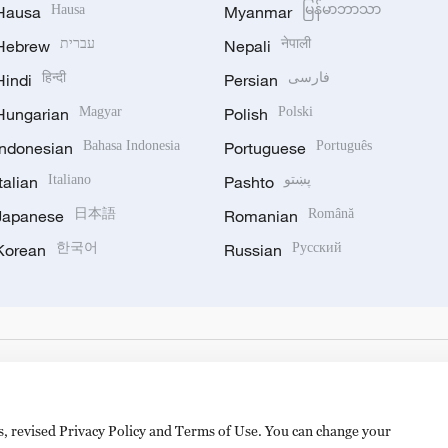
Hausa
Hausa
Myanmar
မြန်မာဘာသာ
Hebrew
עברית
Nepali
नेपाली
Hindi
हिन्दी
Persian
فارسی
Hungarian
Magyar
Polish
Polski
Indonesian
Bahasa Indonesia
Portuguese
Português
Italian
Italiano
Pashto
پښتو
Japanese
日本語
Romanian
Română
Korean
한국어
Russian
Русский
es, revised Privacy Policy and Terms of Use. You can change your