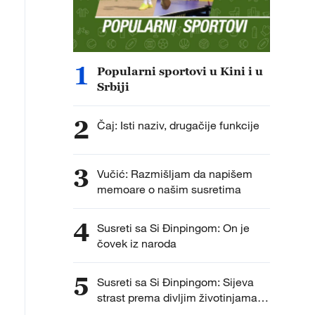
1
Popularni sportovi u Kini i u
Srbiji
2
Čaj: Isti naziv, drugačije funkcije
3
Vučić: Razmišljam da napišem
memoare o našim susretima
4
Susreti sa Si Đinpingom: On je
čovek iz naroda
5
Susreti sa Si Đinpingom: Sijeva
strast prema divljim životinjama i
biodiverzitetu