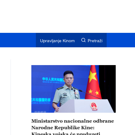
Upravljanje Kinom
Pretraži
Ministarstvo nacionalne odbrane
Narodne Republike Kine:
Kineska vojska će preduzeti