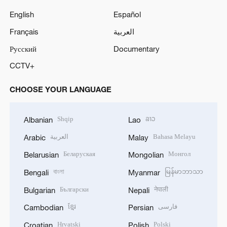
English
Español
Français
العربية
Русский
Documentary
CCTV+
CHOOSE YOUR LANGUAGE
Shqip
ລາວ
Albanian
Lao
العربية
Bahasa Melayu
Arabic
Malay
Беларуская
Монгол
Belarusian
Mongolian
বাংলা
မြန်မာဘာသာ
Bengali
Myanmar
Български
नेपाली
Bulgarian
Nepali
ខ្មែរ
فارسی
Cambodian
Persian
Hrvatski
Polski
Croatian
Polish