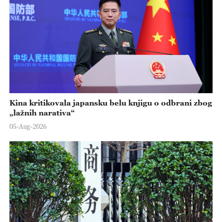
Kina kritikovala japansku belu knjigu o odbrani zbog
„lažnih narativa“
05-Aug-2026