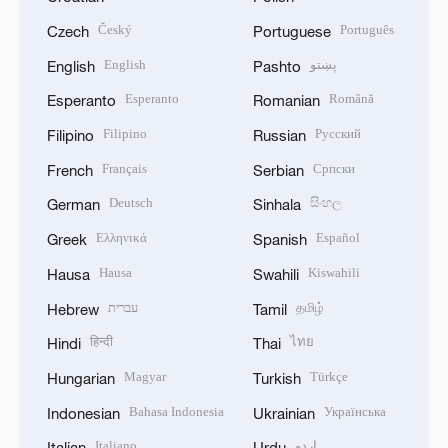
Český
Português
Czech
Portuguese
English
پښتو
English
Pashto
Esperanto
Română
Esperanto
Romanian
Filipino
Русский
Filipino
Russian
Français
Српски
French
Serbian
Deutsch
සිංහල
German
Sinhala
Ελληνικά
Español
Greek
Spanish
Hausa
Kiswahili
Hausa
Swahili
עברית
தமிழ்
Hebrew
Tamil
हिन्दी
ไทย
Hindi
Thai
Magyar
Türkçe
Hungarian
Turkish
Bahasa Indonesia
Українська
Indonesian
Ukrainian
Italiano
اردو
Italian
Urdu