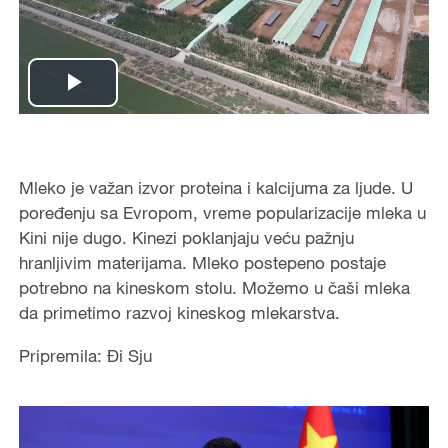
Play
Video
Mleko je važan izvor proteina i kalcijuma za ljude. U
poređenju sa Evropom, vreme popularizacije mleka u
Kini nije dugo. Kinezi poklanjaju veću pažnju
hranljivim materijama. Mleko postepeno postaje
potrebno na kineskom stolu. Možemo u čaši mleka
da primetimo razvoj kineskog mlekarstva.
Pripremila: Đi Sju