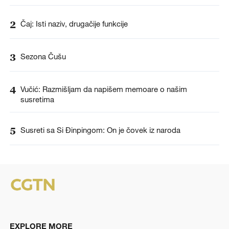
2
Čaj: Isti naziv, drugačije funkcije
3
Sezona Čušu
4
Vučić: Razmišljam da napišem memoare o našim
susretima
5
Susreti sa Si Đinpingom: On je čovek iz naroda
EXPLORE MORE