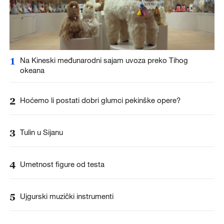
1
Na Kineski međunarodni sajam uvoza preko Tihog
okeana
2
Hoćemo li postati dobri glumci pekinške opere?
3
Tulin u Sijanu
4
Umetnost figure od testa
5
Ujgurski muzički instrumenti