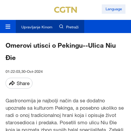
Language
Upravljanje Kinom
Pretraži
Omerovi utisci o Pekingu--Ulica Niu
Đie
01:22:03,30-Oct-2024
Share
Gastronomija je najbolji način da se dodatno
upoznate sa kulturom Pekinga, a posebno ukoliko se
radi o onoj tradicionalnoj hrani koja i opisuje život
starosedioca i predaka. Posetili smo ulicu Niu Đie
koja je poznata zbog svojih halal specijaliteta. Zatekli