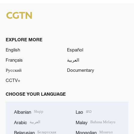
EXPLORE MORE
English
Español
Français
العربية
Русский
Documentary
CCTV+
CHOOSE YOUR LANGUAGE
Shqip
ລາວ
Albanian
Lao
العربية
Bahasa Melayu
Arabic
Malay
Беларуская
Монгол
Belarusian
Mongolian