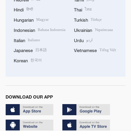
हिन्दी
ไทย
Hindi
Thai
Magyar
Türkçe
Hungarian
Turkish
Bahasa Indonesia
Українська
Indonesian
Ukrainian
Italiano
اردو
Italian
Urdu
日本語
Tiếng Việt
Japanese
Vietnamese
한국어
Korean
DOWNLOAD OUR APP