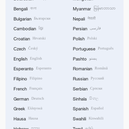
বাংলা
မြန်မာဘာသာ
Bengali
Myanmar
Български
नेपाली
Bulgarian
Nepali
ខ្មែរ
فارسی
Cambodian
Persian
Hrvatski
Polski
Croatian
Polish
Český
Português
Czech
Portuguese
English
پښتو
English
Pashto
Esperanto
Română
Esperanto
Romanian
Filipino
Русский
Filipino
Russian
Français
Српски
French
Serbian
Deutsch
සිංහල
German
Sinhala
Ελληνικά
Español
Greek
Spanish
Hausa
Kiswahili
Hausa
Swahili
עברית
தமிழ்
Hebrew
Tamil