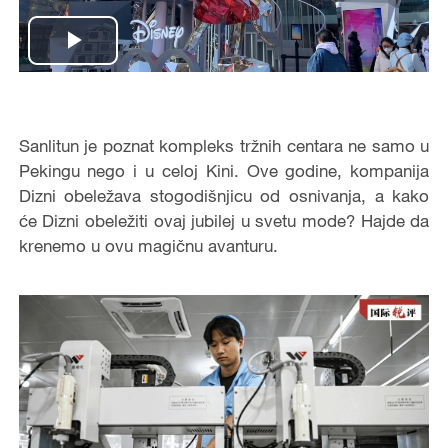
Play
Video
Sanlitun je poznat kompleks tržnih centara ne samo u
Pekingu nego i u celoj Kini. Ove godine, kompanija
Dizni obeležava stogodišnjicu od osnivanja, a kako
će Dizni obeležiti ovaj jubilej u svetu mode? Hajde da
krenemo u ovu magičnu avanturu.