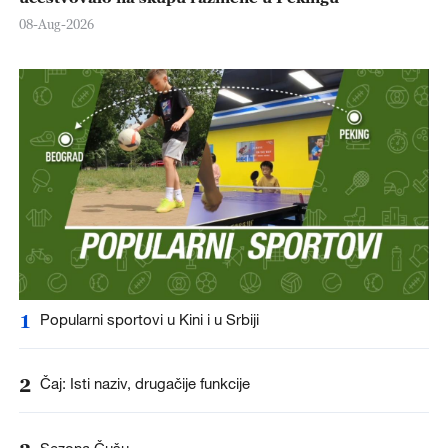
08-Aug-2026
1
Popularni sportovi u Kini i u Srbiji
2
Čaj: Isti naziv, drugačije funkcije
Sezona Čušu