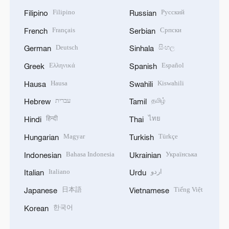
Filipino
Русский
Filipino
Russian
Français
Српски
French
Serbian
Deutsch
සිංහල
German
Sinhala
Ελληνικά
Español
Greek
Spanish
Hausa
Kiswahili
Hausa
Swahili
עברית
தமிழ்
Hebrew
Tamil
हिन्दी
ไทย
Hindi
Thai
Magyar
Türkçe
Hungarian
Turkish
Bahasa Indonesia
Українська
Indonesian
Ukrainian
Italiano
اردو
Italian
Urdu
日本語
Tiếng Việt
Japanese
Vietnamese
한국어
Korean