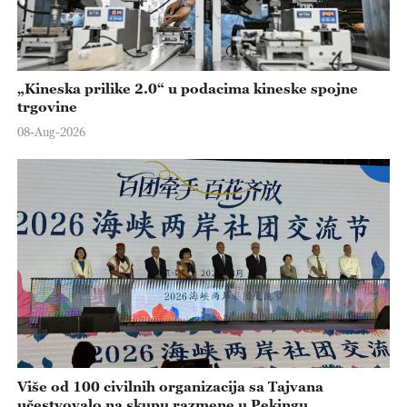
„Kineska prilike 2.0“ u podacima kineske spojne
trgovine
08-Aug-2026
Više od 100 civilnih organizacija sa Tajvana
učestvovalo na skupu razmene u Pekingu