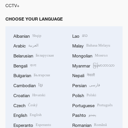
CCTV+
CHOOSE YOUR LANGUAGE
Shqip
ລາວ
Albanian
Lao
العربية
Bahasa Melayu
Arabic
Malay
Беларуская
Монгол
Belarusian
Mongolian
বাংলা
မြန်မာဘာသာ
Bengali
Myanmar
Български
नेपाली
Bulgarian
Nepali
ខ្មែរ
فارسی
Cambodian
Persian
Hrvatski
Polski
Croatian
Polish
Český
Português
Czech
Portuguese
English
پښتو
English
Pashto
Esperanto
Română
Esperanto
Romanian