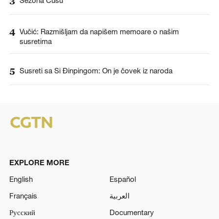
3
4
Vučić: Razmišljam da napišem memoare o našim
susretima
5
Susreti sa Si Đinpingom: On je čovek iz naroda
EXPLORE MORE
English
Español
Français
العربية
Русский
Documentary