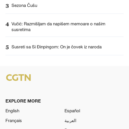
3
Sezona Čušu
4
Vučić: Razmišljam da napišem memoare o našim
susretima
5
Susreti sa Si Đinpingom: On je čovek iz naroda
EXPLORE MORE
English
Español
Français
العربية