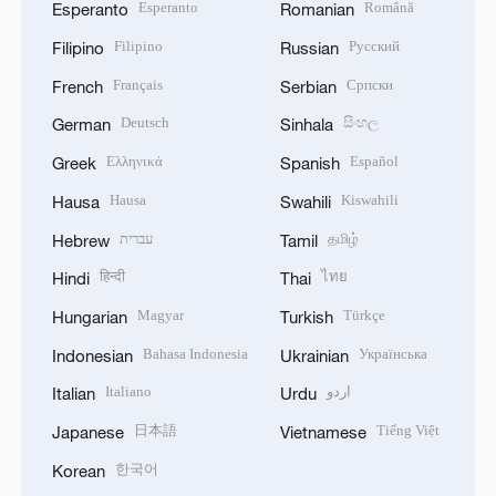
Esperanto
Română
Esperanto
Romanian
Filipino
Русский
Filipino
Russian
Français
Српски
French
Serbian
Deutsch
සිංහල
German
Sinhala
Ελληνικά
Español
Greek
Spanish
Hausa
Kiswahili
Hausa
Swahili
עברית
தமிழ்
Hebrew
Tamil
हिन्दी
ไทย
Hindi
Thai
Magyar
Türkçe
Hungarian
Turkish
Bahasa Indonesia
Українська
Indonesian
Ukrainian
Italiano
اردو
Italian
Urdu
日本語
Tiếng Việt
Japanese
Vietnamese
한국어
Korean