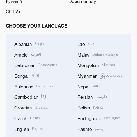
Русский
Documentary
CCTV+
CHOOSE YOUR LANGUAGE
Shqip
ລາວ
Albanian
Lao
العربية
Bahasa Melayu
Arabic
Malay
Беларуская
Монгол
Belarusian
Mongolian
বাংলা
မြန်မာဘာသာ
Bengali
Myanmar
Български
नेपाली
Bulgarian
Nepali
ខ្មែរ
فارسی
Cambodian
Persian
Hrvatski
Polski
Croatian
Polish
Český
Português
Czech
Portuguese
English
پښتو
English
Pashto