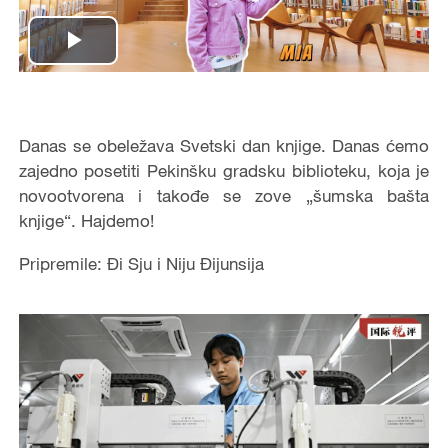
Play
Video
Danas se obeležava Svetski dan knjige. Danas ćemo
zajedno posetiti Pekinšku gradsku biblioteku, koja je
novootvorena i takođe se zove „šumska bašta
knjige“. Hajdemo!
Pripremile: Đi Sju i Niju Đijunsija