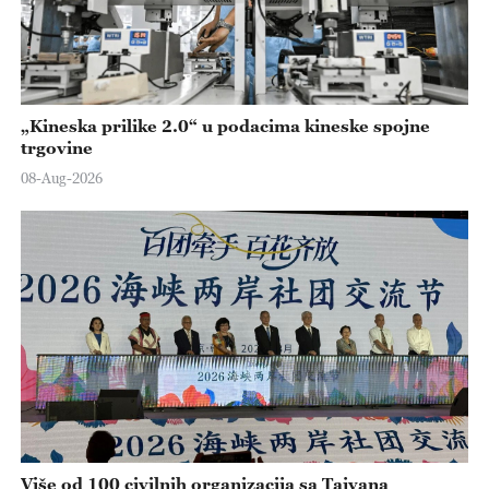
„Kineska prilike 2.0“ u podacima kineske spojne
trgovine
08-Aug-2026
Više od 100 civilnih organizacija sa Tajvana