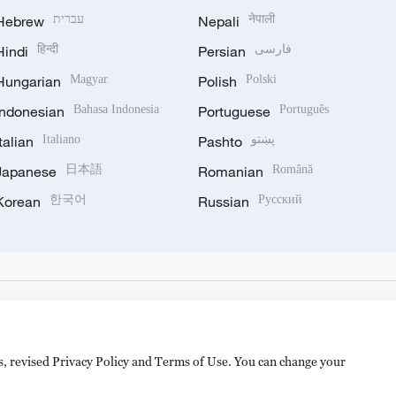
Hebrew
עברית
Nepali
नेपाली
Hindi
हिन्दी
Persian
فارسی
Hungarian
Magyar
Polish
Polski
Indonesian
Bahasa Indonesia
Portuguese
Português
Italian
Italiano
Pashto
پښتو
Japanese
日本語
Romanian
Română
Korean
한국어
Russian
Русский
es, revised Privacy Policy and Terms of Use. You can change your