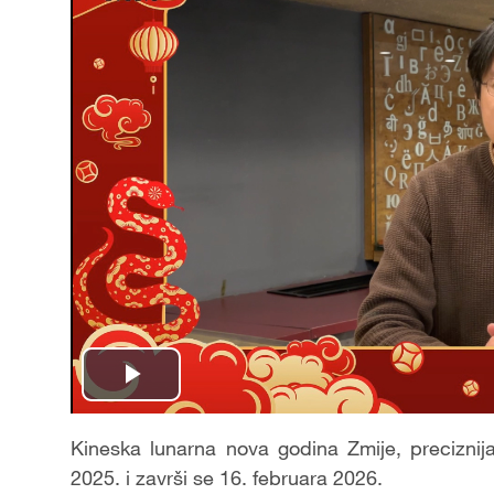
Play
Video
Kineska lunarna nova godina Zmije, preciznij
2025. i zavr
š
i se 16. februara 2026.