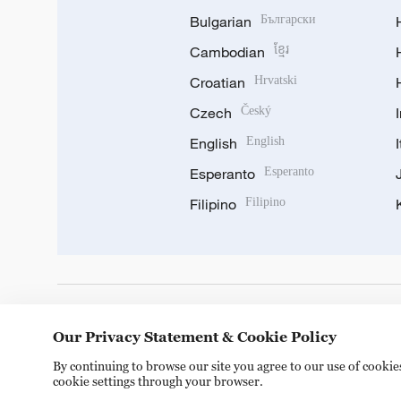
Bulgarian
Български
Cambodian
ខ្មែរ
Croatian
Hrvatski
Czech
Český
English
English
Esperanto
Esperanto
Filipino
Filipino
DOWNLOAD OUR APP
Our Privacy Statement & Cookie Policy
By continuing to browse our site you agree to our use of cooki
cookie settings through your browser.