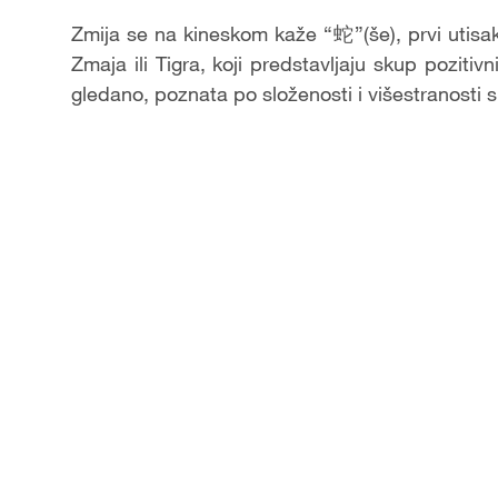
Zmija se na kineskom kaže
“蛇”
(še), prvi utis
Zmaja ili Tigra, koji predstavljaju skup pozitiv
gledano, poznata po složenosti i višestranosti 