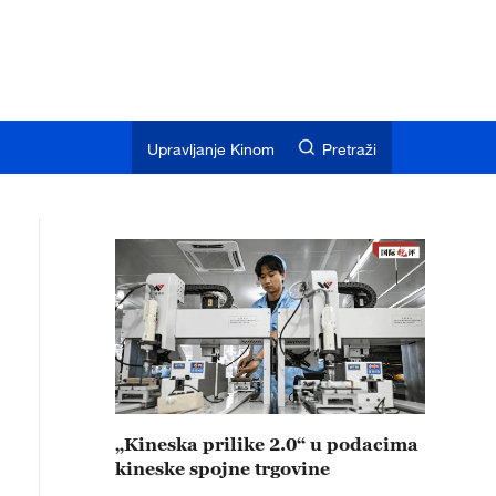
Upravljanje Kinom
Pretraži
„Kineska prilike 2.0“ u podacima
kineske spojne trgovine