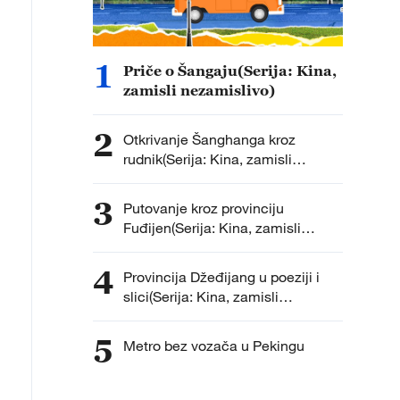
1
Priče o Šangaju(Serija: Kina,
zamisli nezamislivo)
2
Otkrivanje Šanghanga kroz
rudnik(Serija: Kina, zamisli
nezamislivo )
3
Putovanje kroz provinciju
Fuđijen(Serija: Kina, zamisli
nezamislivo)
4
Provincija Džeđijang u poeziji i
slici(Serija: Kina, zamisli
nezamislivo)
5
Metro bez vozača u Pekingu