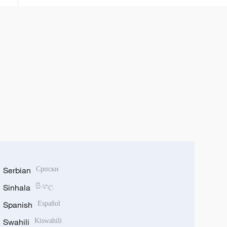
Serbian
Српски
Sinhala
සිංහල
Spanish
Español
Swahili
Kiswahili