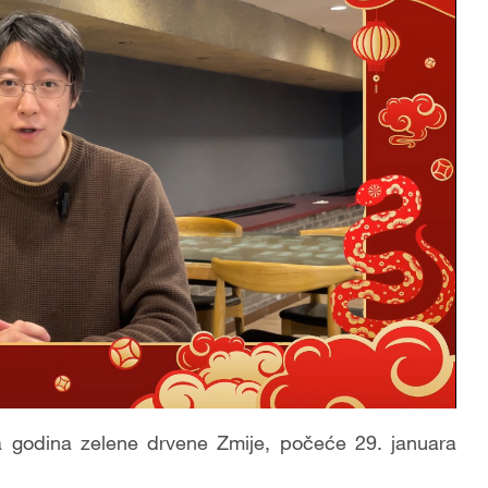
a godina zelene drvene Zmije, po
čeće
29. januara