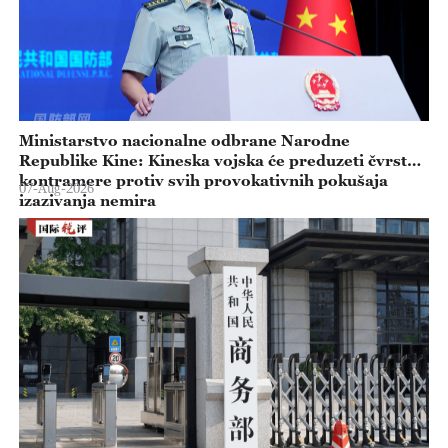
Ministarstvo nacionalne odbrane Narodne
Republike Kine: Kineska vojska će preduzeti čvrste
kontramere protiv svih provokativnih pokušaja
07-Aug-2026
izazivanja nemira