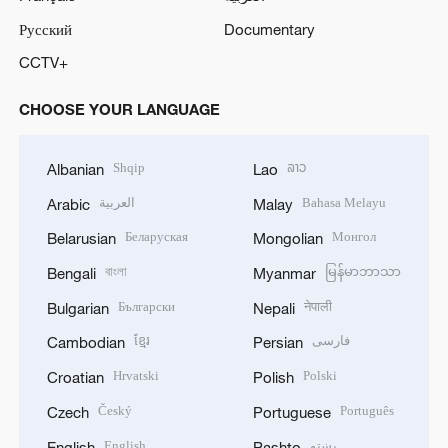
Русский
Documentary
CCTV+
CHOOSE YOUR LANGUAGE
Shqip
ລາວ
Albanian
Lao
العربية
Bahasa Melayu
Arabic
Malay
Беларуская
Монгол
Belarusian
Mongolian
বাংলা
မြန်မာဘာသာ
Bengali
Myanmar
Български
नेपाली
Bulgarian
Nepali
ខ្មែរ
فارسی
Cambodian
Persian
Hrvatski
Polski
Croatian
Polish
Český
Português
Czech
Portuguese
English
پښتو
English
Pashto