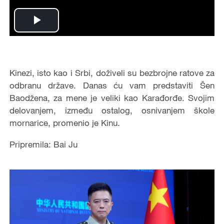
Play
Video
Kinezi, isto kao i Srbi, doživeli su bezbrojne ratove za
odbranu države. Danas ću vam predstaviti Šen
Baodžena, za mene je veliki kao Karađorđe. Svojim
delovanjem, između ostalog, osnivanjem škole
mornarice, promenio je Kinu.
Pripremila: Bai Ju