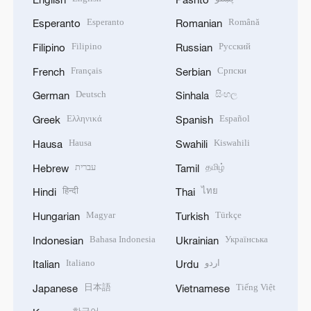
Esperanto
Română
Esperanto
Romanian
Filipino
Русский
Filipino
Russian
Français
Српски
French
Serbian
Deutsch
සිංහල
German
Sinhala
Ελληνικά
Español
Greek
Spanish
Hausa
Kiswahili
Hausa
Swahili
עברית
தமிழ்
Hebrew
Tamil
हिन्दी
ไทย
Hindi
Thai
Magyar
Türkçe
Hungarian
Turkish
Bahasa Indonesia
Українська
Indonesian
Ukrainian
Italiano
اردو
Italian
Urdu
日本語
Tiếng Việt
Japanese
Vietnamese