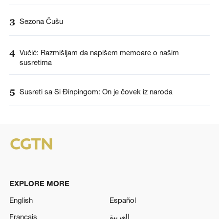
3
Sezona Čušu
4
Vučić: Razmišljam da napišem memoare o našim
susretima
5
Susreti sa Si Đinpingom: On je čovek iz naroda
EXPLORE MORE
English
Español
Français
العربية