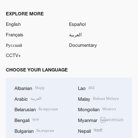
EXPLORE MORE
English
Español
Français
العربية
Русский
Documentary
CCTV+
CHOOSE YOUR LANGUAGE
Shqip
ລາວ
Albanian
Lao
العربية
Bahasa Melayu
Arabic
Malay
Беларуская
Монгол
Belarusian
Mongolian
বাংলা
မြန်မာဘာသာ
Bengali
Myanmar
Български
नेपाली
Bulgarian
Nepali