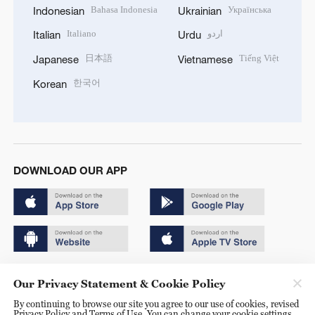
Bahasa Indonesia
Українська
Indonesian
Ukrainian
Italiano
اردو
Italian
Urdu
日本語
Tiếng Việt
Japanese
Vietnamese
한국어
Korean
DOWNLOAD OUR APP
Copyright © 2024 CGTN.
Our Privacy Statement & Cookie Policy
京ICP备20000184号
By continuing to browse our site you agree to our use of cookies, revised
Privacy Policy and Terms of Use. You can change your cookie settings