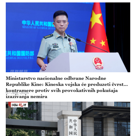
Ministarstvo nacionalne odbrane Narodne
Republike Kine: Kineska vojska će preduzeti čvrste
kontramere protiv svih provokativnih pokušaja
07-Aug-2026
izazivanja nemira