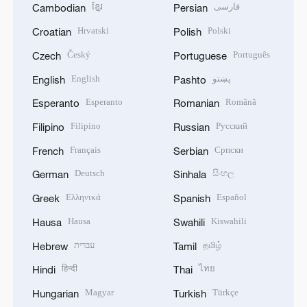
ខ្មែរ
فارسی
Cambodian
Persian
Hrvatski
Polski
Croatian
Polish
Český
Português
Czech
Portuguese
English
پښتو
English
Pashto
Esperanto
Română
Esperanto
Romanian
Filipino
Русский
Filipino
Russian
Français
Српски
French
Serbian
Deutsch
සිංහල
German
Sinhala
Ελληνικά
Español
Greek
Spanish
Hausa
Kiswahili
Hausa
Swahili
עברית
தமிழ்
Hebrew
Tamil
हिन्दी
ไทย
Hindi
Thai
Magyar
Türkçe
Hungarian
Turkish