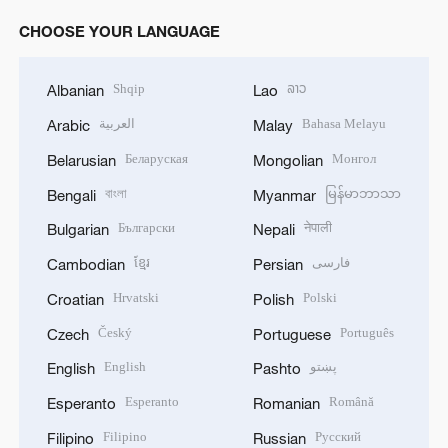
CHOOSE YOUR LANGUAGE
Shqip
ລາວ
Albanian
Lao
العربية
Bahasa Melayu
Arabic
Malay
Беларуская
Монгол
Belarusian
Mongolian
বাংলা
မြန်မာဘာသာ
Bengali
Myanmar
Български
नेपाली
Bulgarian
Nepali
ខ្មែរ
فارسی
Cambodian
Persian
Hrvatski
Polski
Croatian
Polish
Český
Português
Czech
Portuguese
English
پښتو
English
Pashto
Esperanto
Română
Esperanto
Romanian
Filipino
Русский
Filipino
Russian