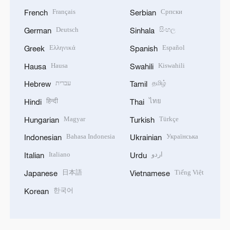
Français
Српски
French
Serbian
Deutsch
සිංහල
German
Sinhala
Ελληνικά
Español
Greek
Spanish
Hausa
Kiswahili
Hausa
Swahili
עברית
தமிழ்
Hebrew
Tamil
हिन्दी
ไทย
Hindi
Thai
Magyar
Türkçe
Hungarian
Turkish
Bahasa Indonesia
Українська
Indonesian
Ukrainian
Italiano
اردو
Italian
Urdu
日本語
Tiếng Việt
Japanese
Vietnamese
한국어
Korean