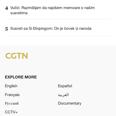
4
Vučić: Razmišljam da napišem memoare o našim
susretima
5
Susreti sa Si Đinpingom: On je čovek iz naroda
EXPLORE MORE
English
Español
Français
العربية
Русский
Documentary
CCTV+