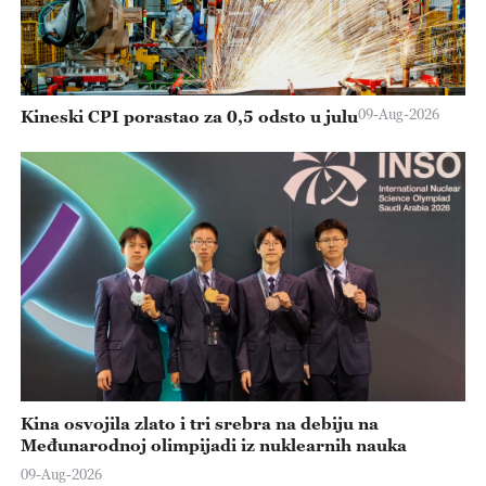
09-Aug-2026
Kineski CPI porastao za 0,5 odsto u julu
Kina osvojila zlato i tri srebra na debiju na
Međunarodnoj olimpijadi iz nuklearnih nauka
09-Aug-2026