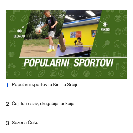
1
Popularni sportovi u Kini i u Srbiji
2
Čaj: Isti naziv, drugačije funkcije
3
Sezona Čušu