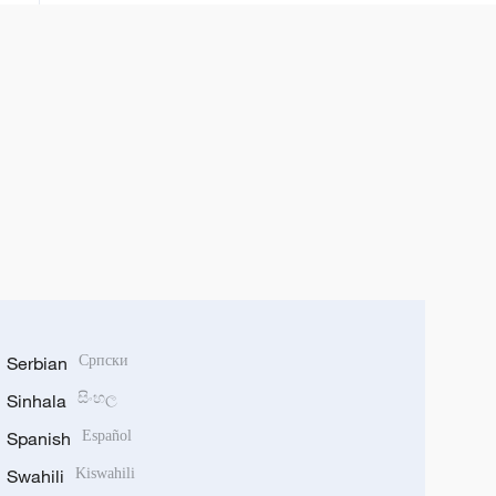
Serbian
Српски
Sinhala
සිංහල
Spanish
Español
Swahili
Kiswahili