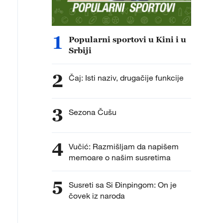
1
Popularni sportovi u Kini i u
Srbiji
2
Čaj: Isti naziv, drugačije funkcije
3
Sezona Čušu
4
Vučić: Razmišljam da napišem
memoare o našim susretima
5
Susreti sa Si Đinpingom: On je
čovek iz naroda