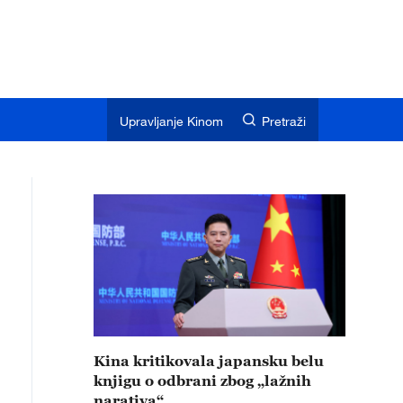
Upravljanje Kinom
Pretraži
Kina kritikovala japansku belu
knjigu o odbrani zbog „lažnih
narativa“