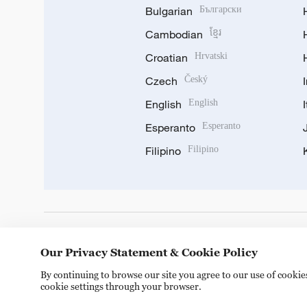
Bulgarian
Български
Cambodian
ខ្មែរ
Croatian
Hrvatski
Czech
Český
English
English
Esperanto
Esperanto
Filipino
Filipino
DOWNLOAD OUR APP
Our Privacy Statement & Cookie Policy
By continuing to browse our site you agree to our use of cooki
cookie settings through your browser.