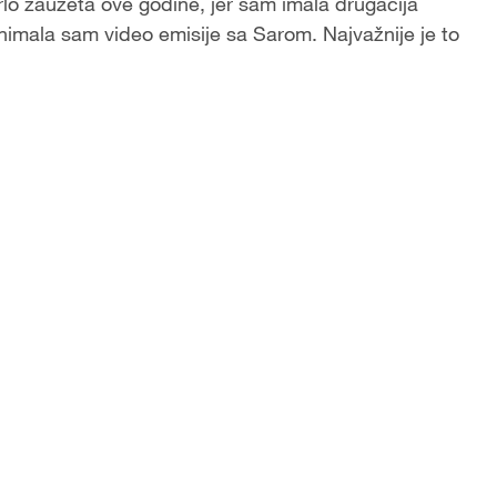
rlo zauzeta ove godine, jer sam imala drugačija
Snimala sam video emisije sa Sarom. Najvažnije je to