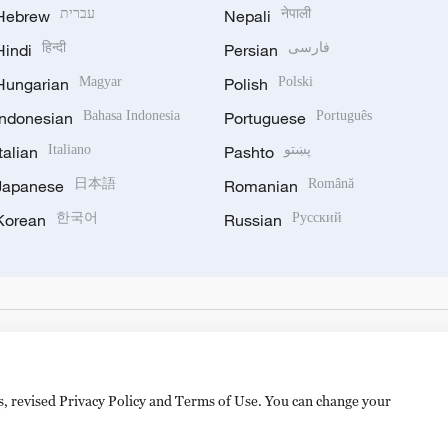
Hebrew
עברית
Nepali
नेपाली
Hindi
हिन्दी
Persian
فارسی
Hungarian
Magyar
Polish
Polski
Indonesian
Bahasa Indonesia
Portuguese
Português
Italian
Italiano
Pashto
پښتو
Japanese
日本語
Romanian
Română
Korean
한국어
Russian
Русский
es, revised Privacy Policy and Terms of Use. You can change your