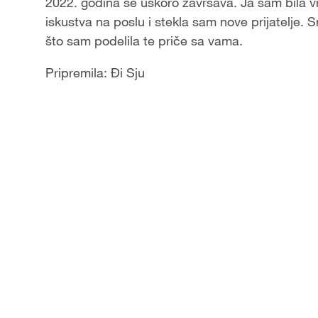
2022. godina se uskoro završava. Ja sam bila v
iskustva na poslu i stekla sam nove prijatelje. 
što sam podelila te priče sa vama.
Pripremila: Đi Sju