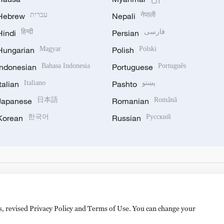
Hebrew
עברית
Nepali
नेपाली
Hindi
हिन्दी
Persian
فارسی
Hungarian
Magyar
Polish
Polski
Indonesian
Bahasa Indonesia
Portuguese
Português
Italian
Italiano
Pashto
پښتو
Japanese
日本語
Romanian
Română
Korean
한국어
Russian
Русский
es, revised Privacy Policy and Terms of Use. You can change your