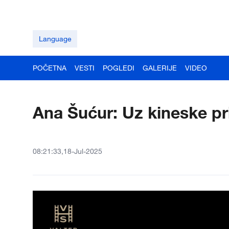
Language
POČETNA
VESTI
POGLEDI
GALERIJE
VIDEO
Ana Šućur: Uz kineske prij
08:21:33,18-Jul-2025