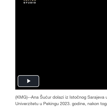
Play
Video
(KMG)--Ana Šućur dolazi iz Istočnog Sarajeva u
Univerzitetu u Pekingu 2023. godine, nakon toga 