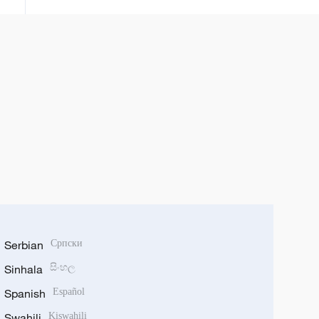
Serbian
Српски
Sinhala
සිංහල
Spanish
Español
Swahili
Kiswahili