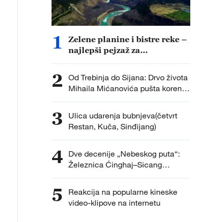
1
Zelene planine i bistre reke –
najlepši pejzaž za
visokokvalitetni razvoj
Sicanga
2
Od Trebinja do Sijana: Drvo života
Mihaila Mićanovića pušta korenje
u Kini
3
Ulica udarenja bubnjeva(četvrt
Restan, Kuča, Sinđijang)
4
Dve decenije „Nebeskog puta“:
Železnica Ćinghaj–Sicang
ubrzava razvoj visoravni
5
Reakcija na popularne kineske
video-klipove na internetu