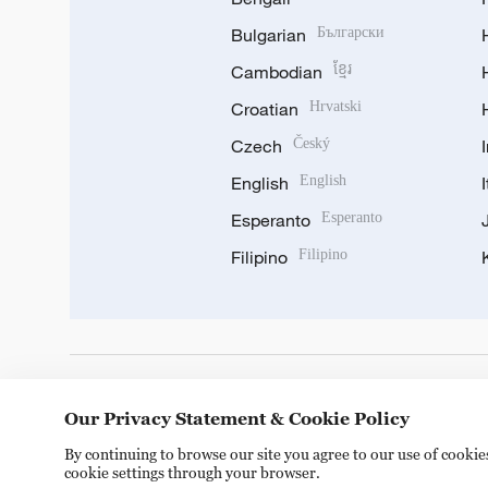
Bulgarian
Български
Cambodian
ខ្មែរ
Croatian
Hrvatski
Czech
Český
English
English
Esperanto
Esperanto
Filipino
Filipino
DOWNLOAD OUR APP
Our Privacy Statement & Cookie Policy
By continuing to browse our site you agree to our use of cooki
cookie settings through your browser.