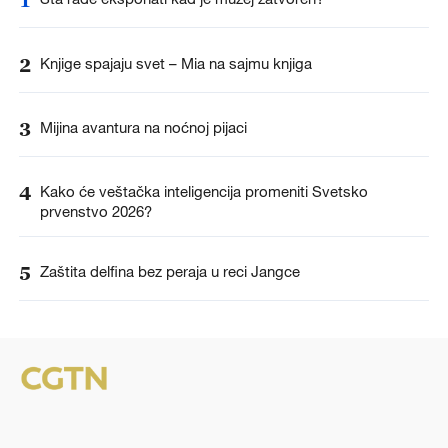
2
Knjige spajaju svet – Mia na sajmu knjiga
3
Mijina avantura na noćnoj pijaci
4
Kako će veštačka inteligencija promeniti Svetsko
prvenstvo 2026?
5
Zaštita delfina bez peraja u reci Jangce