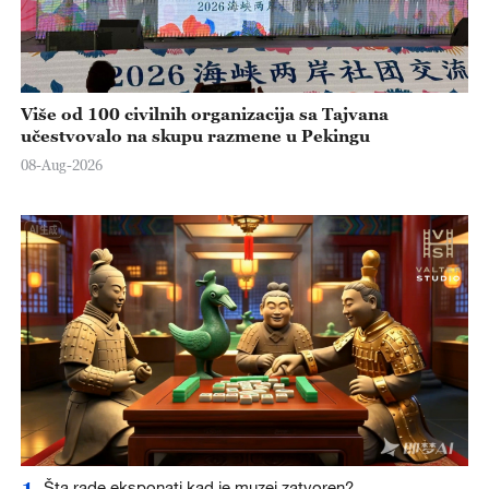
Više od 100 civilnih organizacija sa Tajvana
učestvovalo na skupu razmene u Pekingu
08-Aug-2026
1
Šta rade eksponati kad je muzej zatvoren?