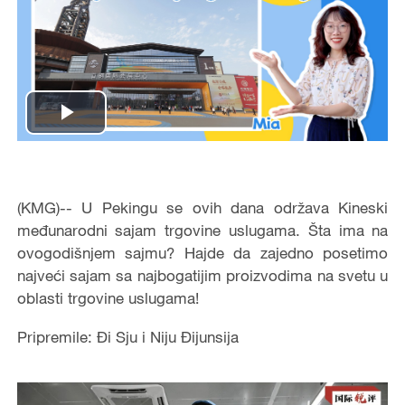
Play
Video
(KMG)-- U Pekingu se ovih dana održava Kineski
međunarodni sajam trgovine uslugama. Šta ima na
ovogodišnjem sajmu? Hajde da zajedno posetimo
najveći sajam sa najbogatijim proizvodima na svetu u
oblasti trgovine uslugama!
Pripremile: Đi Sju i Niju Đijunsija