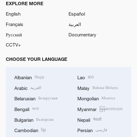
EXPLORE MORE
English
Español
Français
العربية
Русский
Documentary
CCTV+
CHOOSE YOUR LANGUAGE
Shqip
ລາວ
Albanian
Lao
العربية
Bahasa Melayu
Arabic
Malay
Беларуская
Монгол
Belarusian
Mongolian
বাংলা
မြန်မာဘာသာ
Bengali
Myanmar
Български
नेपाली
Bulgarian
Nepali
ខ្មែរ
فارسی
Cambodian
Persian