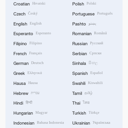
Hrvatski
Polski
Croatian
Polish
Český
Português
Czech
Portuguese
English
پښتو
English
Pashto
Esperanto
Română
Esperanto
Romanian
Filipino
Русский
Filipino
Russian
Français
Српски
French
Serbian
Deutsch
සිංහල
German
Sinhala
Ελληνικά
Español
Greek
Spanish
Hausa
Kiswahili
Hausa
Swahili
עברית
தமிழ்
Hebrew
Tamil
हिन्दी
ไทย
Hindi
Thai
Magyar
Türkçe
Hungarian
Turkish
Bahasa Indonesia
Українська
Indonesian
Ukrainian