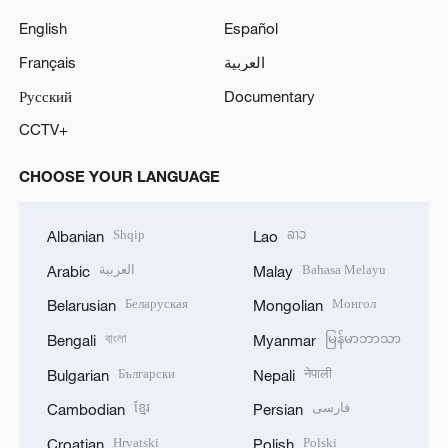
English
Español
Français
العربية
Русский
Documentary
CCTV+
CHOOSE YOUR LANGUAGE
Shqip
ລາວ
Albanian
Lao
العربية
Bahasa Melayu
Arabic
Malay
Беларуская
Монгол
Belarusian
Mongolian
বাংলা
မြန်မာဘာသာ
Bengali
Myanmar
Български
नेपाली
Bulgarian
Nepali
ខ្មែរ
فارسی
Cambodian
Persian
Hrvatski
Polski
Croatian
Polish