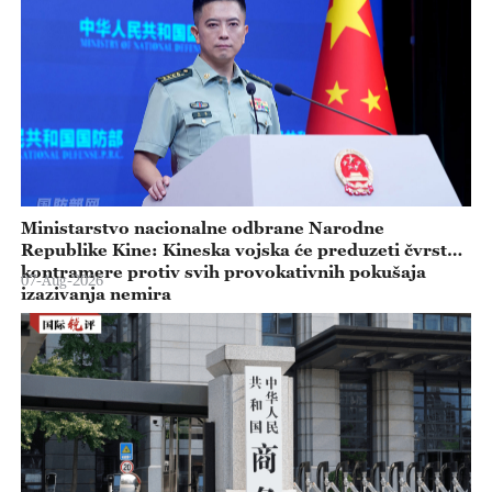
Ministarstvo nacionalne odbrane Narodne
Republike Kine: Kineska vojska će preduzeti čvrste
kontramere protiv svih provokativnih pokušaja
07-Aug-2026
izazivanja nemira