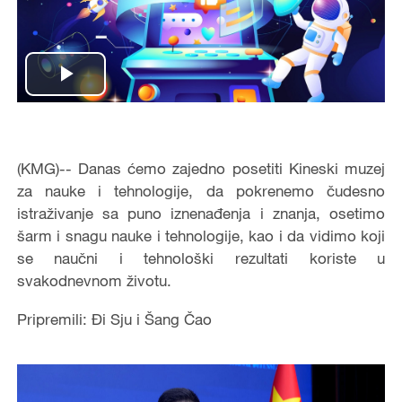
Play
Video
(KMG)-- Danas ćemo zajedno posetiti Kineski muzej
za nauke i tehnologije, da pokrenemo čudesno
istraživanje sa puno iznenađenja i znanja, osetimo
šarm i snagu nauke i tehnologije, kao i da vidimo koji
se naučni i tehnološki rezultati koriste u
svakodnevnom životu.
Pripremili: Đi Sju i Šang Čao