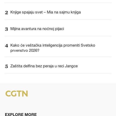
2
Knjige spajaju svet – Mia na sajmu knjiga
3
Mijina avantura na noćnoj pijaci
4
Kako će veštačka inteligencija promeniti Svetsko
prvenstvo 2026?
5
Zaštita delfina bez peraja u reci Jangce
EXPLORE MORE