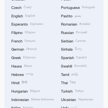
Český
Português
Czech
Portuguese
English
پښتو
English
Pashto
Esperanto
Română
Esperanto
Romanian
Filipino
Русский
Filipino
Russian
Français
Српски
French
Serbian
Deutsch
සිංහල
German
Sinhala
Ελληνικά
Español
Greek
Spanish
Hausa
Kiswahili
Hausa
Swahili
עברית
தமிழ்
Hebrew
Tamil
हिन्दी
ไทย
Hindi
Thai
Magyar
Türkçe
Hungarian
Turkish
Bahasa Indonesia
Українська
Indonesian
Ukrainian
Italiano
اردو
Italian
Urdu