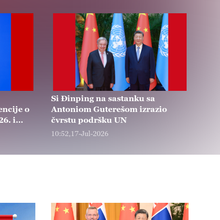
Si Đinping na sastanku sa
encije o
Antoniom Guterešom izrazio
26. i
čvrstu podršku UN
10:52,17-Jul-2026