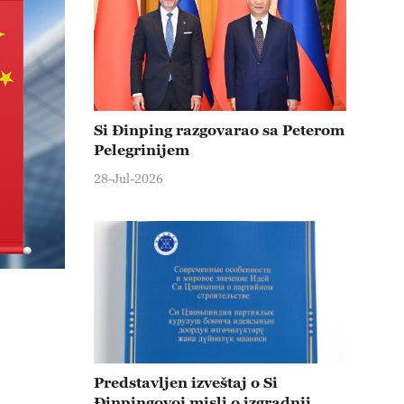
Si Đinping razgovarao sa Peterom
Pelegrinijem
28-Jul-2026
Predstavljen izveštaj o Si
Đinpingovoj misli o izgradnji