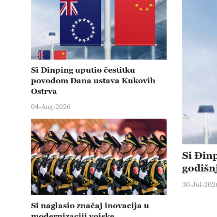
Si Đinping uputio čestitku
povodom Dana ustava Kukovih
Ostrva
04-Aug-2026
Si Đin
godišn
30-Jul-202
Si naglasio značaj inovacija u
modernizaciji vojske