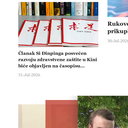
Rukovo
prikup
30-Jul-202
Članak Si Đinpinga posvećen
razvoju zdravstvene zaštite u Kini
biće objavljen na časopisu
„Ćijuši“
31-Jul-2026