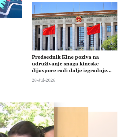
Predsednik Kine poziva na
udruživanje snaga kineske
dijaspore radi dalje izgradnje
države i nacionalnog
28-Jul-2026
podmlađivanja