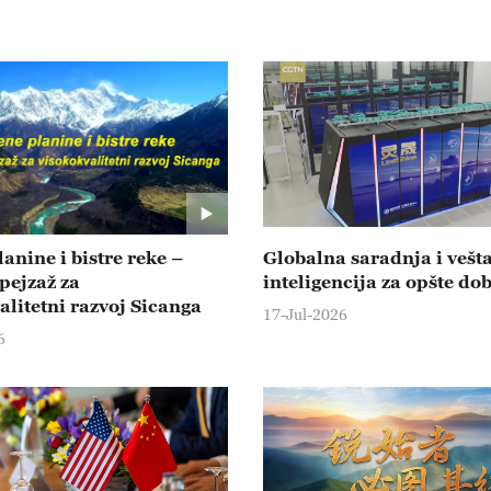
anine i bistre reke –
Globalna saradnja i vešt
 pejzaž za
inteligencija za opšte do
alitetni razvoj Sicanga
17-Jul-2026
6