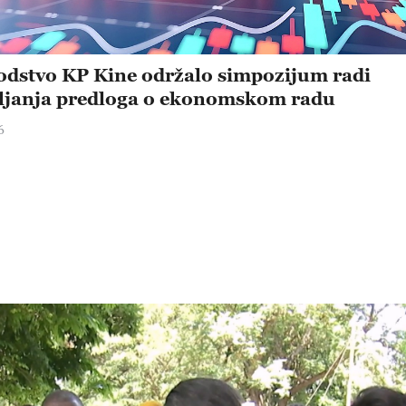
dstvo KP Kine održalo simpozijum radi
ljanja predloga o ekonomskom radu
6