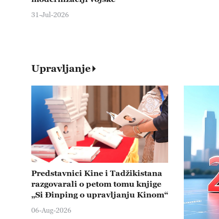
31-Jul-2026
Upravljanje
Predstavnici Kine i Tadžikistana
razgovarali o petom tomu knjige
„Si Đinping o upravljanju Kinom“
06-Aug-2026