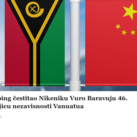
ping čestitao Nikeniku Vuro Baravuju 46.
jicu nezavisnosti Vanuatua
6