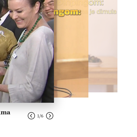
jama
1 / 6