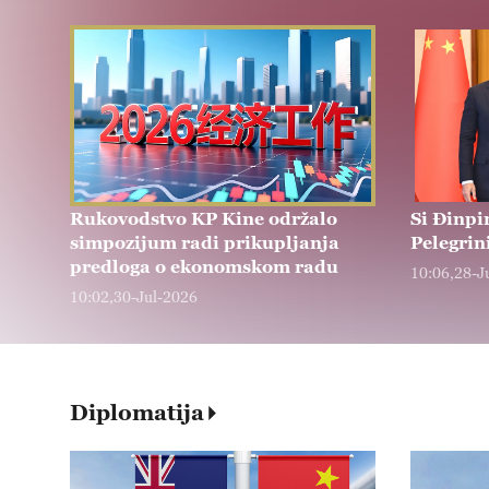
Rukovodstvo KP Kine održalo
Si Đinpi
simpozijum radi prikupljanja
Pelegrin
predloga o ekonomskom radu
10:06,28-J
10:02,30-Jul-2026
Diplomatija