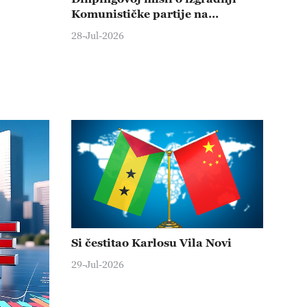
Komunističke partije na
kirgiskom i ruskom jeziku
28-Jul-2026
Si čestitao Karlosu Vila Novi
29-Jul-2026