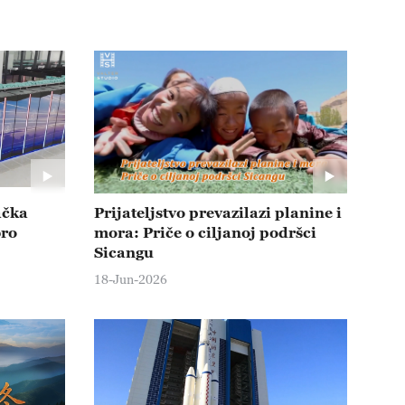
ačka
Prijateljstvo prevazilazi planine i
bro
mora: Priče o ciljanoj podršci
Sicangu
18-Jun-2026