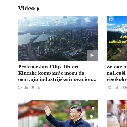
Video
Profesor Jan-Filip Bihler:
Zelene pl
Kineske kompanije mogu da
najlepši
osnivaju industrijske inovacione
visokokv
parkove u Evropi
23-Jul-2026
20-Jul-202