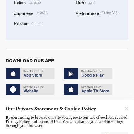
Italiano
اردو
Italian
Urdu
日本語
Tiếng Việt
Japanese
Vietnamese
한국어
Korean
DOWNLOAD OUR APP
Copyright © 2024 CGTN.
Our Privacy Statement & Cookie Policy
京ICP备20000184号
By continuing to browse our site you agree to our use of cookies, revised
Privacy Policy and Terms of Use. You can change your cookie settings
京公网安备 11010502050052号
through your browser.