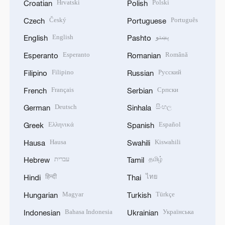
Hrvatski
Polski
Croatian
Polish
Český
Português
Czech
Portuguese
English
پښتو
English
Pashto
Esperanto
Română
Esperanto
Romanian
Filipino
Русский
Filipino
Russian
Français
Српски
French
Serbian
Deutsch
සිංහල
German
Sinhala
Ελληνικά
Español
Greek
Spanish
Hausa
Kiswahili
Hausa
Swahili
עברית
தமிழ்
Hebrew
Tamil
हिन्दी
ไทย
Hindi
Thai
Magyar
Türkçe
Hungarian
Turkish
Bahasa Indonesia
Українська
Indonesian
Ukrainian