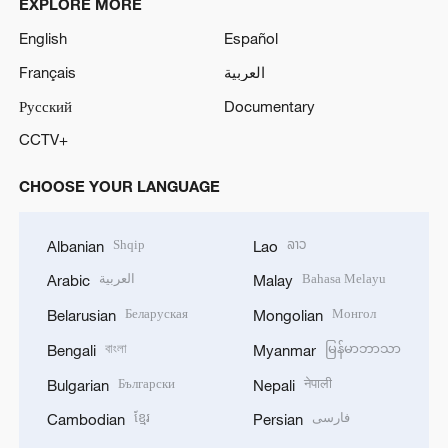
EXPLORE MORE
English
Español
Français
العربية
Русский
Documentary
CCTV+
CHOOSE YOUR LANGUAGE
Shqip
ລາວ
Albanian
Lao
العربية
Bahasa Melayu
Arabic
Malay
Беларуская
Монгол
Belarusian
Mongolian
বাংলা
မြန်မာဘာသာ
Bengali
Myanmar
Български
नेपाली
Bulgarian
Nepali
ខ្មែរ
فارسی
Cambodian
Persian