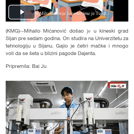
Play
Video
(KMG)--Mihailo Mićanović došao је u kineski grad
Sijan pre sedam godina. On studira na Univerzitetu za
tehnologiju u Sijanu. Gajio je četiri mačke i mnogo
voli da se šeta u blizini pagode Dajenta.
Pripremila: Bai Ju