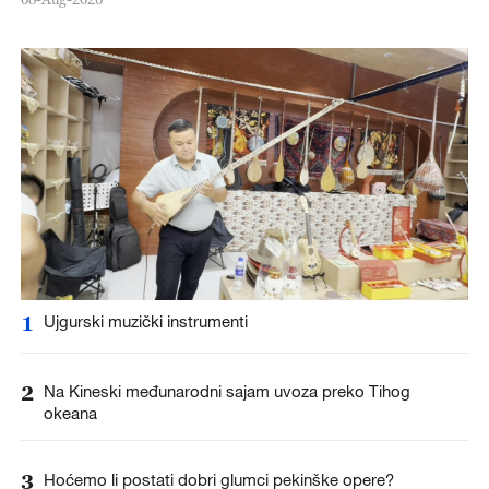
1
Ujgurski muzički instrumenti
2
Na Kineski međunarodni sajam uvoza preko Tihog
okeana
3
Hoćemo li postati dobri glumci pekinške opere?