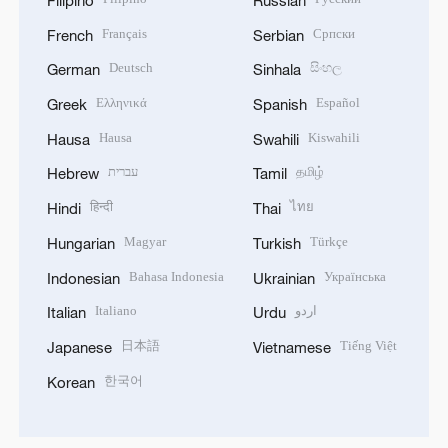
Français
Српски
French
Serbian
Deutsch
සිංහල
German
Sinhala
Ελληνικά
Español
Greek
Spanish
Hausa
Kiswahili
Hausa
Swahili
עברית
தமிழ்
Hebrew
Tamil
हिन्दी
ไทย
Hindi
Thai
Magyar
Türkçe
Hungarian
Turkish
Bahasa Indonesia
Українська
Indonesian
Ukrainian
Italiano
اردو
Italian
Urdu
日本語
Tiếng Việt
Japanese
Vietnamese
한국어
Korean