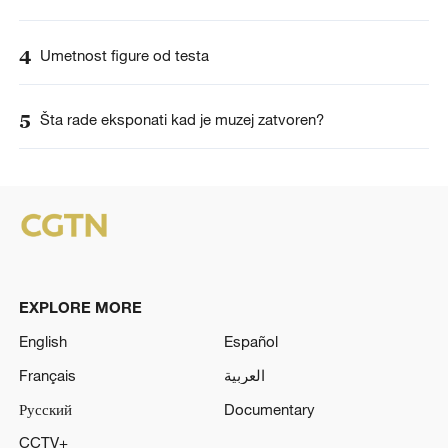
4
Umetnost figure od testa
5
Šta rade eksponati kad je muzej zatvoren?
EXPLORE MORE
English
Español
Français
العربية
Русский
Documentary
CCTV+