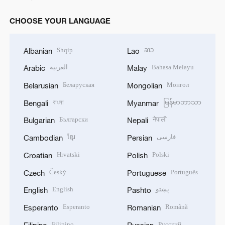
CHOOSE YOUR LANGUAGE
Shqip
ລາວ
Albanian
Lao
العربية
Bahasa Melayu
Arabic
Malay
Беларуская
Монгол
Belarusian
Mongolian
বাংলা
မြန်မာဘာသာ
Bengali
Myanmar
Български
नेपाली
Bulgarian
Nepali
ខ្មែរ
فارسی
Cambodian
Persian
Hrvatski
Polski
Croatian
Polish
Český
Português
Czech
Portuguese
English
پښتو
English
Pashto
Esperanto
Română
Esperanto
Romanian
Filipino
Русский
Filipino
Russian