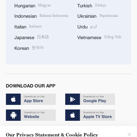
Magyar
Türkçe
Hungarian
Turkish
Bahasa Indonesia
Українська
Indonesian
Ukrainian
Italiano
اردو
Italian
Urdu
日本語
Tiếng Việt
Japanese
Vietnamese
한국어
Korean
DOWNLOAD OUR APP
Copyright © 2024 CGTN.
Our Privacy Statement & Cookie Policy