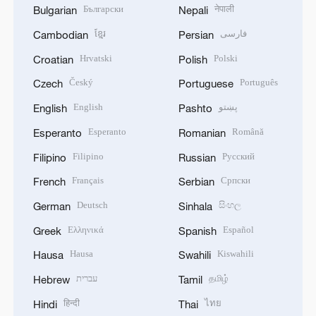
Български
नेपाली
Bulgarian
Nepali
ខ្មែរ
فارسی
Cambodian
Persian
Hrvatski
Polski
Croatian
Polish
Český
Português
Czech
Portuguese
English
پښتو
English
Pashto
Esperanto
Română
Esperanto
Romanian
Filipino
Русский
Filipino
Russian
Français
Српски
French
Serbian
Deutsch
සිංහල
German
Sinhala
Ελληνικά
Español
Greek
Spanish
Hausa
Kiswahili
Hausa
Swahili
עברית
தமிழ்
Hebrew
Tamil
हिन्दी
ไทย
Hindi
Thai