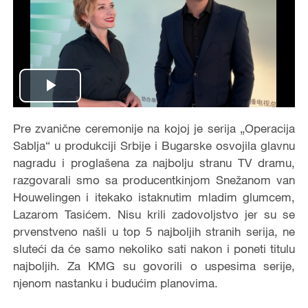
Play
Video
Pre zvanične ceremonije na kojoj je serija „Operacija
Sablja“ u produkciji Srbije i Bugarske osvojila glavnu
nagradu i proglašena za najbolju stranu TV dramu,
razgovarali smo sa producentkinjom Snežanom van
Houwelingen i itekako istaknutim mladim glumcem,
Lazarom Tasićem. Nisu krili zadovoljstvo jer su se
prvenstveno našli u top 5 najboljih stranih serija, ne
sluteći da će samo nekoliko sati nakon i poneti titulu
najboljih. Za KMG su govorili o uspesima serije,
njenom nastanku i budućim planovima.