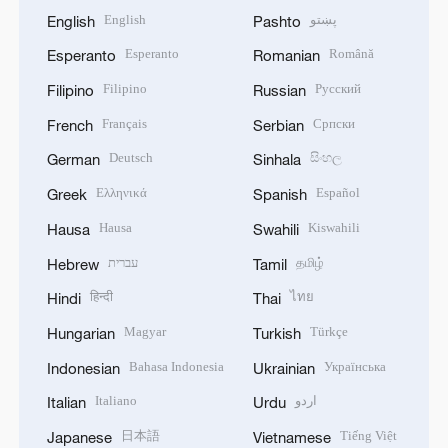
English
پښتو
English
Pashto
Esperanto
Română
Esperanto
Romanian
Filipino
Русский
Filipino
Russian
Français
Српски
French
Serbian
Deutsch
සිංහල
German
Sinhala
Ελληνικά
Español
Greek
Spanish
Hausa
Kiswahili
Hausa
Swahili
עברית
தமிழ்
Hebrew
Tamil
हिन्दी
ไทย
Hindi
Thai
Magyar
Türkçe
Hungarian
Turkish
Bahasa Indonesia
Українська
Indonesian
Ukrainian
Italiano
اردو
Italian
Urdu
日本語
Tiếng Việt
Japanese
Vietnamese