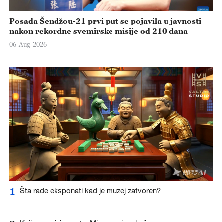
Posada Šendžou-21 prvi put se pojavila u javnosti
nakon rekordne svemirske misije od 210 dana
06-Aug-2026
1
Šta rade eksponati kad je muzej zatvoren?