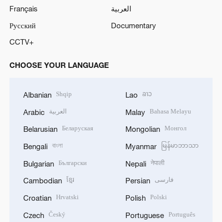
Français
العربية
Русский
Documentary
CCTV+
CHOOSE YOUR LANGUAGE
Shqip
ລາວ
Albanian
Lao
العربية
Bahasa Melayu
Arabic
Malay
Беларуская
Монгол
Belarusian
Mongolian
বাংলা
မြန်မာဘာသာ
Bengali
Myanmar
Български
नेपाली
Bulgarian
Nepali
ខ្មែរ
فارسی
Cambodian
Persian
Hrvatski
Polski
Croatian
Polish
Český
Português
Czech
Portuguese