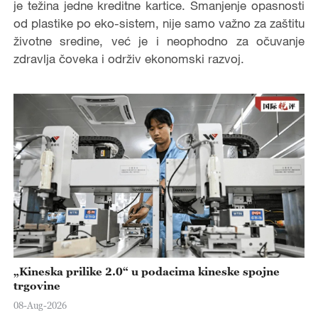
je težina jedne kreditne kartice. Smanjenje opasnosti
od plastike po eko-sistem, nije samo važno za zaštitu
životne sredine, već je i neophodno za očuvanje
zdravlja čoveka i održiv ekonomski razvoj.
„Kineska prilike 2.0“ u podacima kineske spojne
trgovine
08-Aug-2026