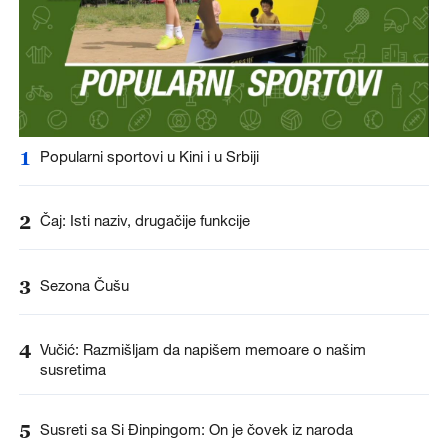
1
Popularni sportovi u Kini i u Srbiji
2
Čaj: Isti naziv, drugačije funkcije
3
Sezona Čušu
4
Vučić: Razmišljam da napišem memoare o našim
susretima
5
Susreti sa Si Đinpingom: On je čovek iz naroda