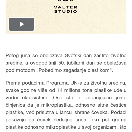
Play
Video
Petog juna se obeležava Svetski dan zaštite životne
sredine, a ovogodišnji 50. jubilarni dan se obeležava
pod motoom „Pobedimo zagađanje plastikom“.
Prema podacima Programa UN-a za životnu sredinu,
svake godine više od 14 miliona tona plastike uđe u
vodni eko-sistem. Ono što je zapanjujuće jeste
činjenica da je mikroplastika, odnosno sitne čestice
plastike, već prisutna u lancu ishrane čoveka. Podaci
pokazuju da čovek nedeljno unosi oko pet grama
plastike odnosno mikroplastike u svoj organizam, što