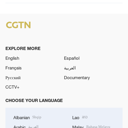
EXPLORE MORE
English
Español
Français
العربية
Русский
Documentary
CCTV+
CHOOSE YOUR LANGUAGE
Shqip
ລາວ
Albanian
Lao
العربية
Bahasa Melayu
Arabic
Malay