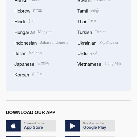
Hausa
Swahili
עברית
தமிழ்
Hebrew
Tamil
हिन्दी
ไทย
Hindi
Thai
Magyar
Türkçe
Hungarian
Turkish
Bahasa Indonesia
Українська
Indonesian
Ukrainian
Italiano
اردو
Italian
Urdu
日本語
Tiếng Việt
Japanese
Vietnamese
한국어
Korean
DOWNLOAD OUR APP