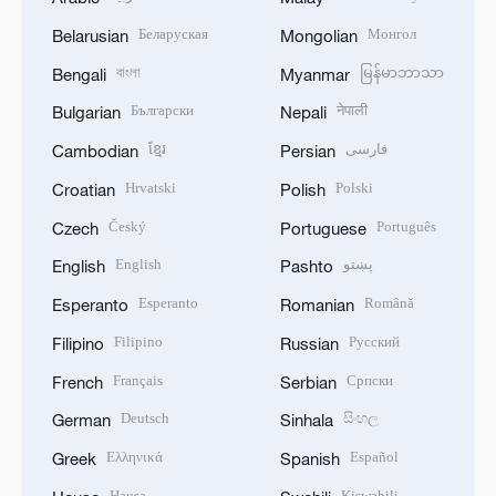
Беларуская
Монгол
Belarusian
Mongolian
বাংলা
မြန်မာဘာသာ
Bengali
Myanmar
Български
नेपाली
Bulgarian
Nepali
ខ្មែរ
فارسی
Cambodian
Persian
Hrvatski
Polski
Croatian
Polish
Český
Português
Czech
Portuguese
English
پښتو
English
Pashto
Esperanto
Română
Esperanto
Romanian
Filipino
Русский
Filipino
Russian
Français
Српски
French
Serbian
Deutsch
සිංහල
German
Sinhala
Ελληνικά
Español
Greek
Spanish
Hausa
Kiswahili