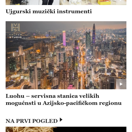
Ujgurski muzički instrumenti
Luohu – servisna stanica velikih
mogućnsti u Azijsko-pacifičkom regionu
NA PRVI POGLED