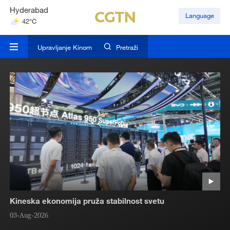
Hyderabad
Language
42°C
Mumbai
31°C
Upravljanje Kinom
Pretraži
Kineska ekonomija pruža stabilnost svetu
03-Aug-2026