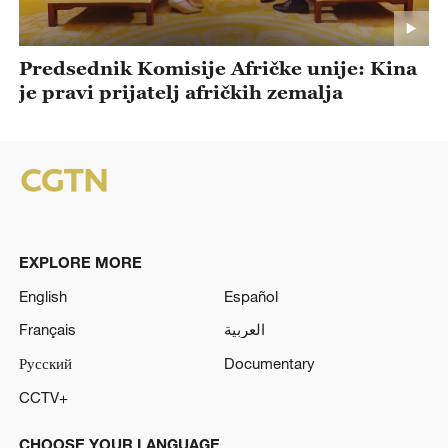
Predsednik Komisije Afričke unije: Kina
je pravi prijatelj afričkih zemalja
EXPLORE MORE
English
Español
Français
العربية
Русский
Documentary
CCTV+
CHOOSE YOUR LANGUAGE