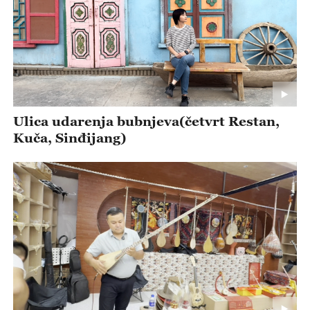
Ulica udarenja bubnjeva(četvrt Restan,
Kuča, Sinđijang)