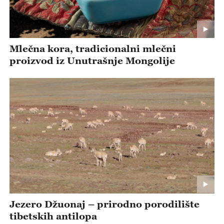
Mlečna kora, tradicionalni mlečni
proizvod iz Unutrašnje Mongolije
Jezero Džuonaj – prirodno porodilište
tibetskih antilopa