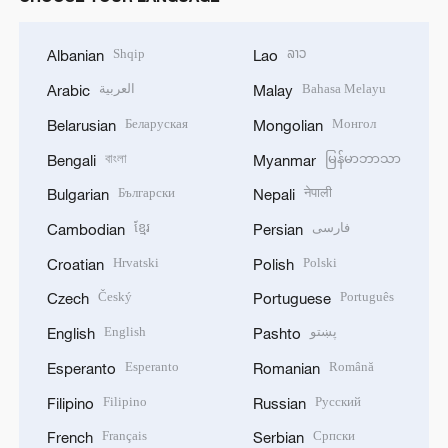
Shqip
ລາວ
Albanian
Lao
العربية
Bahasa Melayu
Arabic
Malay
Беларуская
Монгол
Belarusian
Mongolian
বাংলা
မြန်မာဘာသာ
Bengali
Myanmar
Български
नेपाली
Bulgarian
Nepali
ខ្មែរ
فارسی
Cambodian
Persian
Hrvatski
Polski
Croatian
Polish
Český
Português
Czech
Portuguese
English
پښتو
English
Pashto
Esperanto
Română
Esperanto
Romanian
Filipino
Русский
Filipino
Russian
Français
Српски
French
Serbian