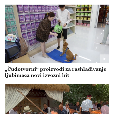
„Čudotvorni“ proizvodi za rashlađivanje
ljubimaca novi izvozni hit