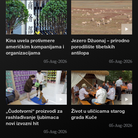
Kina uvela protivmere
Jezero Džuonaj – prirodno
američkim kompanijama i
porodilište tibetskih
organizacijama
antilopa
05-Aug-2026
05-Aug-2026
„Čudotvorni“ proizvodi za
Život u uličicama starog
rashlađivanje ljubimaca
grada Kuče
novi izvozni hit
05-Aug-2026
05-Aug-2026