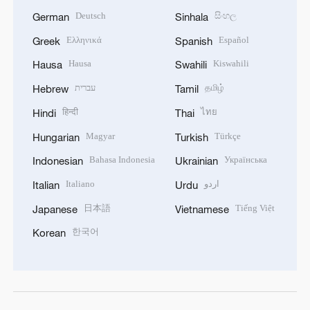
Deutsch
සිංහල
German
Sinhala
Ελληνικά
Español
Greek
Spanish
Hausa
Kiswahili
Hausa
Swahili
עברית
தமிழ்
Hebrew
Tamil
हिन्दी
ไทย
Hindi
Thai
Magyar
Türkçe
Hungarian
Turkish
Bahasa Indonesia
Українська
Indonesian
Ukrainian
Italiano
اردو
Italian
Urdu
日本語
Tiếng Việt
Japanese
Vietnamese
한국어
Korean