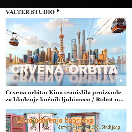
VALTER STUDIO
Crvena orbita: Kina osmislila proizvode
za hlađenje kućnih ljubimaca / Robot u
borilačkoj areni oborio svog tvorca