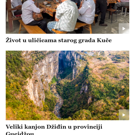
Život u uličicama starog grada Kuče
Veliki kanjon Džiđin u provinciji
Guejdžou