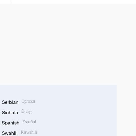
Serbian
Српски
Sinhala
සිංහල
Spanish
Español
Swahili
Kiswahili