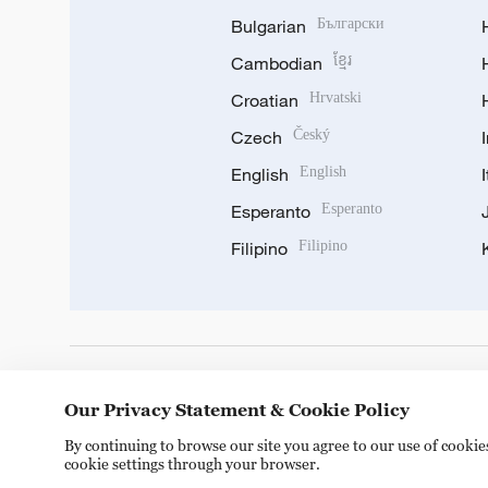
Bulgarian
Български
Cambodian
ខ្មែរ
Croatian
Hrvatski
Czech
Český
English
English
Esperanto
Esperanto
Filipino
Filipino
DOWNLOAD OUR APP
Our Privacy Statement & Cookie Policy
By continuing to browse our site you agree to our use of cooki
cookie settings through your browser.