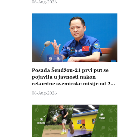
06-Aug-2026
Posada Šendžou-21 prvi put se
pojavila u javnosti nakon
rekordne svemirske misije od 210
dana
06-Aug-2026