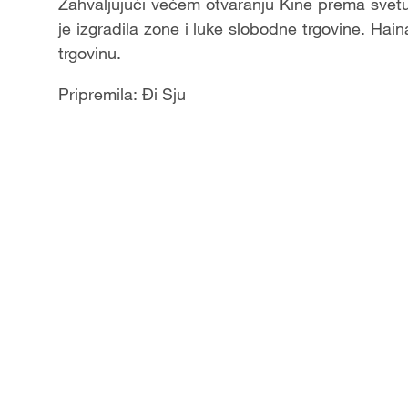
Video
Zahvaljujući većem otvaranju Kine prema svetu 
je izgradila zone i luke slobodne trgovine. Hain
trgovinu.
Pripremila: Đi Sju