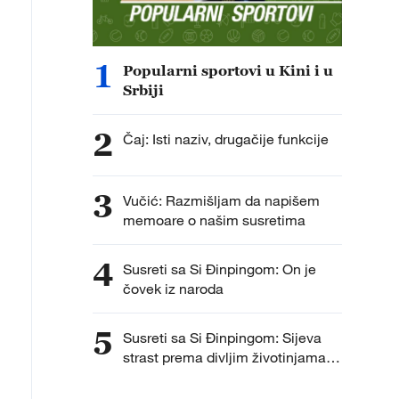
1
Popularni sportovi u Kini i u
Srbiji
2
Čaj: Isti naziv, drugačije funkcije
3
Vučić: Razmišljam da napišem
memoare o našim susretima
4
Susreti sa Si Đinpingom: On je
čovek iz naroda
5
Susreti sa Si Đinpingom: Sijeva
strast prema divljim životinjama i
biodiverzitetu