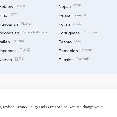
Hebrew
עברית
Nepali
नेपाली
Hindi
हिन्दी
Persian
فارسی
Hungarian
Magyar
Polish
Polski
Indonesian
Bahasa Indonesia
Portuguese
Português
Italian
Italiano
Pashto
پښتو
Japanese
日本語
Romanian
Română
Korean
한국어
Russian
Русский
es, revised Privacy Policy and Terms of Use. You can change your