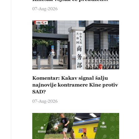
čvrste kontramere protiv svih
07-Aug-2026
provokativnih pokušaja
izazivanja nemira
Komentar: Kakav signal šalju
najnovije kontramere Kine protiv
SAD?
07-Aug-2026