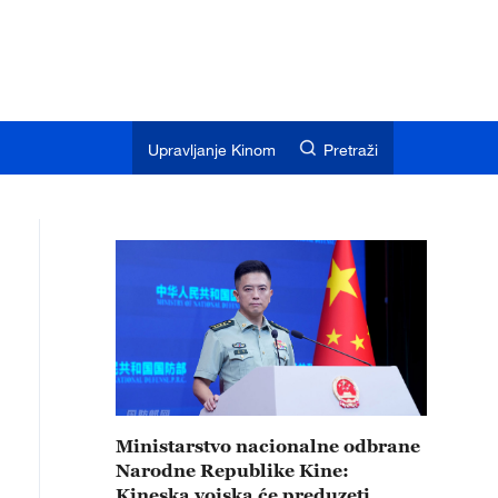
Upravljanje Kinom
Pretraži
Ministarstvo nacionalne odbrane
Narodne Republike Kine:
Kineska vojska će preduzeti