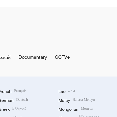
сский
Documentary
CCTV+
French
Français
Lao
ລາວ
German
Deutsch
Malay
Bahasa Melayu
Greek
Ελληνικά
Mongolian
Монгол