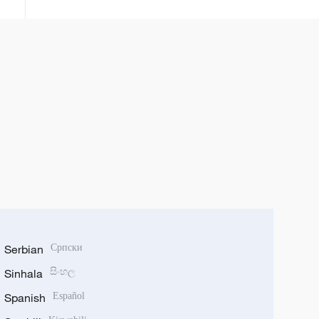
Serbian
Српски
Sinhala
සිංහල
Spanish
Español