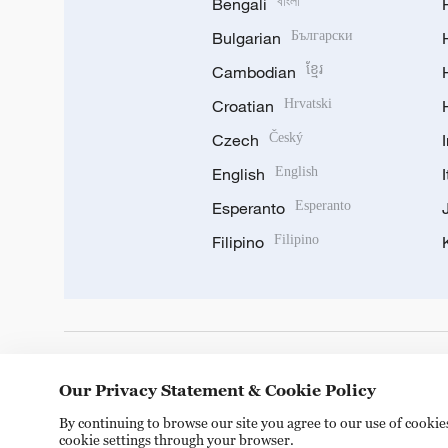
Bengali
বাংলা
Bulgarian
Български
Cambodian
ខ្មែរ
Croatian
Hrvatski
Czech
Český
English
English
Esperanto
Esperanto
Filipino
Filipino
DOWNLOAD OUR APP
Our Privacy Statement & Cookie Policy
By continuing to browse our site you agree to our use of cooki
cookie settings through your browser.