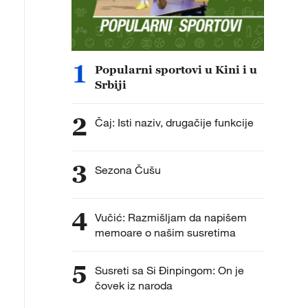
1
Popularni sportovi u Kini i u
Srbiji
2
Čaj: Isti naziv, drugačije funkcije
3
Sezona Čušu
4
Vučić: Razmišljam da napišem
memoare o našim susretima
5
Susreti sa Si Đinpingom: On je
čovek iz naroda