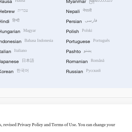
Hausa
Hausa
Myanmar
မြန်မာဘာသာ
Hebrew
עברית
Nepali
नेपाली
Hindi
हिन्दी
Persian
فارسی
Hungarian
Magyar
Polish
Polski
Indonesian
Bahasa Indonesia
Portuguese
Português
Italian
Italiano
Pashto
پښتو
Japanese
日本語
Romanian
Română
Korean
한국어
Russian
Русский
es, revised Privacy Policy and Terms of Use. You can change your