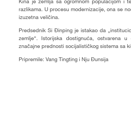
Video
Kina je zemlja sa ogromnom populacijom i ter
razlikama. U procesu modernizacije, ona se nos
izuzetna veličina.
Predsednik Si Đinping je istakao da „instituci
zemlje“. Istorijska dostignuća, ostvarena 
značajne prednosti socijalističkog sistema sa k
Pripremile: Vang Tingting i Nju Đunsija