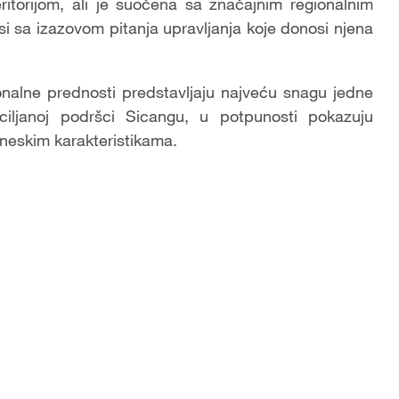
itorijom, ali je suočena sa značajnim regionalnim
i sa izazovom pitanja upravljanja koje donosi njena
onalne prednosti predstavljaju najveću snagu jedne
u ciljanoj podršci Sicangu, u potpunosti pokazuju
ineskim karakteristikama.