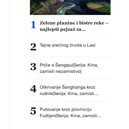
1
Zelene planine i bistre reke –
najlepši pejzaž za
visokokvalitetni razvoj
Sicanga
2
Tajne srećnog života u Lasi
3
Priče o Šangaju(Serija: Kina,
zamisli nezamislivo)
4
Otkrivanje Šanghanga kroz
rudnik(Serija: Kina, zamisli
nezamislivo )
5
Putovanje kroz provinciju
Fuđijen(Serija: Kina, zamisli
nezamislivo)