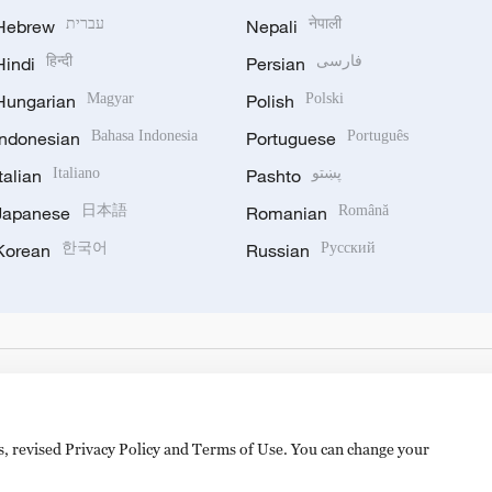
Hebrew
עברית
Nepali
नेपाली
Hindi
हिन्दी
Persian
فارسی
Hungarian
Magyar
Polish
Polski
Indonesian
Bahasa Indonesia
Portuguese
Português
Italian
Italiano
Pashto
پښتو
Japanese
日本語
Romanian
Română
Korean
한국어
Russian
Русский
es, revised Privacy Policy and Terms of Use. You can change your