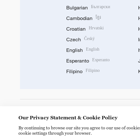
Bulgarian
Български
Cambodian
ខ្មែរ
Croatian
Hrvatski
Czech
Český
English
English
Esperanto
Esperanto
Filipino
Filipino
DOWNLOAD OUR APP
Our Privacy Statement & Cookie Policy
By continuing to browse our site you agree to our use of cooki
cookie settings through your browser.