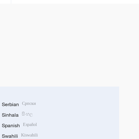
Serbian
Српски
Sinhala
සිංහල
Spanish
Español
Swahili
Kiswahili