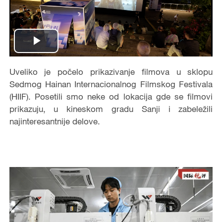
Play
Video
Uveliko je počelo prikazivanje filmova u sklopu
Sedmog Hainan Internacionalnog Filmskog Festivala
(HIIF). Posetili smo neke od lokacija gde se filmovi
prikazuju, u kineskom gradu Sanji i zabeležili
najinteresantnije delove.