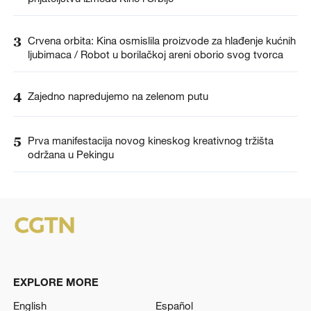
3
Crvena orbita: Kina osmislila proizvode za hlađenje kućnih
ljubimaca / Robot u borilačkoj areni oborio svog tvorca
4
Zajedno napredujemo na zelenom putu
5
Prva manifestacija novog kineskog kreativnog tržišta
održana u Pekingu
EXPLORE MORE
English
Español