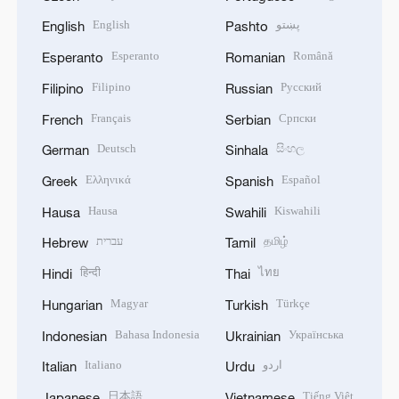
English
پښتو
English
Pashto
Esperanto
Română
Esperanto
Romanian
Filipino
Русский
Filipino
Russian
Français
Српски
French
Serbian
Deutsch
සිංහල
German
Sinhala
Ελληνικά
Español
Greek
Spanish
Hausa
Kiswahili
Hausa
Swahili
עברית
தமிழ்
Hebrew
Tamil
हिन्दी
ไทย
Hindi
Thai
Magyar
Türkçe
Hungarian
Turkish
Bahasa Indonesia
Українська
Indonesian
Ukrainian
Italiano
اردو
Italian
Urdu
日本語
Tiếng Việt
Japanese
Vietnamese