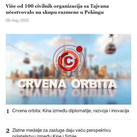
Više od 100 civilnih organizacija sa Tajvana
učestvovalo na skupu razmene u Pekingu
08-Aug-2026
1
Crvena orbita: Kina između diplomatije, razvoja i inovacija
2
Zlatne medalje za zasluge daju veću perspektivu
prijateljstvu između Kine i Srbije