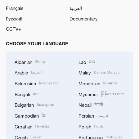
Français
العربية
Русский
Documentary
CCTV+
CHOOSE YOUR LANGUAGE
Shqip
ລາວ
Albanian
Lao
العربية
Bahasa Melayu
Arabic
Malay
Беларуская
Монгол
Belarusian
Mongolian
বাংলা
မြန်မာဘာသာ
Bengali
Myanmar
Български
नेपाली
Bulgarian
Nepali
ខ្មែរ
فارسی
Cambodian
Persian
Hrvatski
Polski
Croatian
Polish
Český
Português
Czech
Portuguese