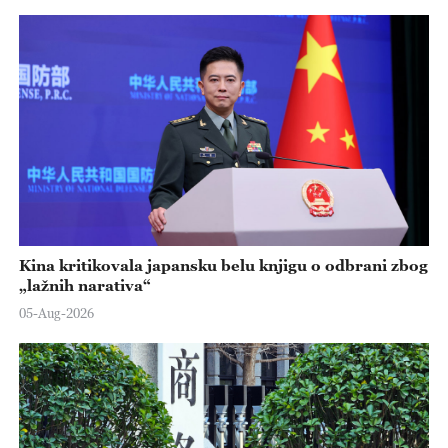
Kina kritikovala japansku belu knjigu o odbrani zbog
„lažnih narativa“
05-Aug-2026