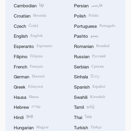
ខ្មែរ
فارسی
Cambodian
Persian
Hrvatski
Polski
Croatian
Polish
Český
Português
Czech
Portuguese
English
پښتو
English
Pashto
Esperanto
Română
Esperanto
Romanian
Filipino
Русский
Filipino
Russian
Français
Српски
French
Serbian
Deutsch
සිංහල
German
Sinhala
Ελληνικά
Español
Greek
Spanish
Hausa
Kiswahili
Hausa
Swahili
עברית
தமிழ்
Hebrew
Tamil
हिन्दी
ไทย
Hindi
Thai
Magyar
Türkçe
Hungarian
Turkish