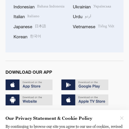
Bahasa Indonesia
Українська
Indonesian
Ukrainian
Italiano
اردو
Italian
Urdu
日本語
Tiếng Việt
Japanese
Vietnamese
한국어
Korean
DOWNLOAD OUR APP
Copyright © 2024 CGTN.
Our Privacy Statement & Cookie Policy
京ICP备20000184号
By continuing to browse our site you agree to our use of cookies, revised