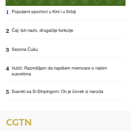
1
Popularni sportovi u Kini i u Srbiji
2
Čaj: Isti naziv, drugačije funkcije
3
Sezona Čušu
4
Vučić: Razmišljam da napišem memoare o našim
susretima
5
Susreti sa Si Đinpingom: On je čovek iz naroda