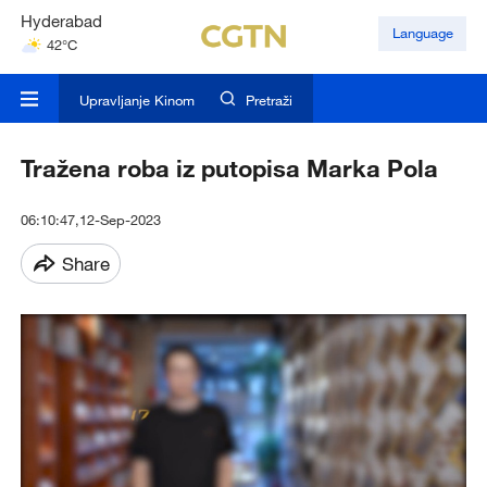
Hyderabad
Language
42°C
Mumbai
31°C
Upravljanje Kinom
Pretraži
Kuala Lumpur
31°C
Tražena roba iz putopisa Marka Pola
06:10:47,12-Sep-2023
Share