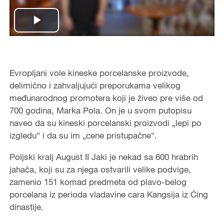
Play
Video
Evropljani vole kineske porcelanske proizvode,
delimično i zahvaljujući preporukama velikog
međunarodnog promotera koji je živeo pre više od
700 godina, Marka Pola. On je u svom putopisu
naveo da su kineski porcelanski proizvodi „lepi po
izgledu“ i da su im „cene pristupačne“.
Poljski kralj August II Jaki je nekad sa 600 hrabrih
jahača, koji su za njega ostvarili velike podvige,
zamenio 151 komad predmeta od plavo-belog
porcelana iz perioda vladavine cara Kangsija iz Ćing
dinastije.