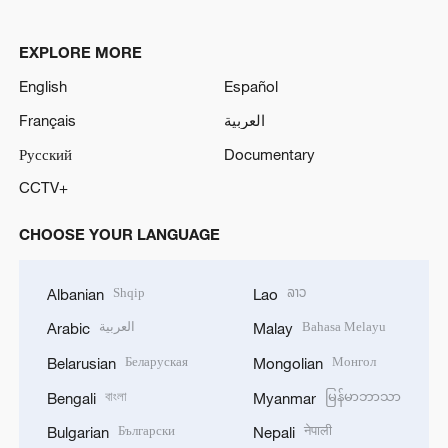
EXPLORE MORE
English
Español
Français
العربية
Русский
Documentary
CCTV+
CHOOSE YOUR LANGUAGE
Shqip
ລາວ
Albanian
Lao
العربية
Bahasa Melayu
Arabic
Malay
Беларуская
Монгол
Belarusian
Mongolian
বাংলা
မြန်မာဘာသာ
Bengali
Myanmar
Български
नेपाली
Bulgarian
Nepali