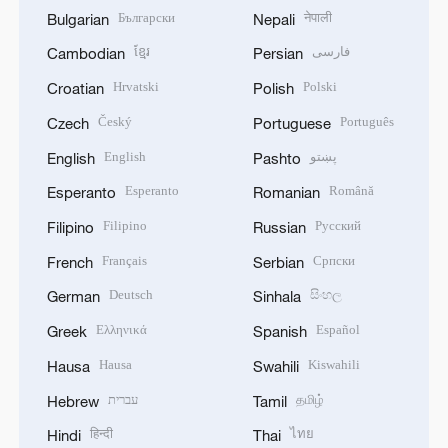
Български
नेपाली
Bulgarian
Nepali
ខ្មែរ
فارسی
Cambodian
Persian
Hrvatski
Polski
Croatian
Polish
Český
Português
Czech
Portuguese
English
پښتو
English
Pashto
Esperanto
Română
Esperanto
Romanian
Filipino
Русский
Filipino
Russian
Français
Српски
French
Serbian
Deutsch
සිංහල
German
Sinhala
Ελληνικά
Español
Greek
Spanish
Hausa
Kiswahili
Hausa
Swahili
עברית
தமிழ்
Hebrew
Tamil
हिन्दी
ไทย
Hindi
Thai