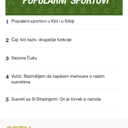
1
Popularni sportovi u Kini i u Srbiji
2
Čaj: Isti naziv, drugačije funkcije
3
Sezona Čušu
4
Vučić: Razmišljam da napišem memoare o našim
susretima
5
Susreti sa Si Đinpingom: On je čovek iz naroda