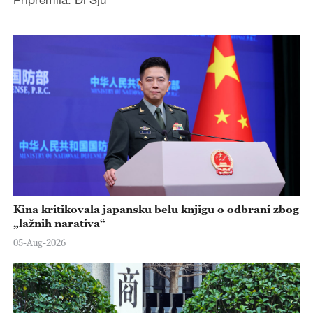
Kina kritikovala japansku belu knjigu o odbrani zbog
„lažnih narativa“
05-Aug-2026