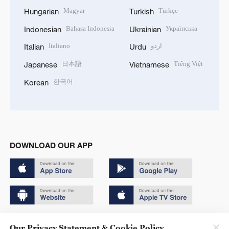
Magyar
Türkçe
Hungarian
Turkish
Bahasa Indonesia
Українська
Indonesian
Ukrainian
Italiano
اردو
Italian
Urdu
日本語
Tiếng Việt
Japanese
Vietnamese
한국어
Korean
DOWNLOAD OUR APP
Copyright © 2024 CGTN.
Our Privacy Statement & Cookie Policy