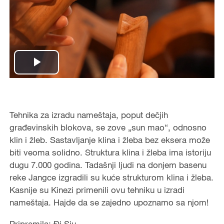
Play
Video
Tehnika za izradu nameštaja, poput dečjih
građevinskih blokova, se zove „sun mao“, odnosno
klin i žleb. Sastavljanje klina i žleba bez eksera može
biti veoma solidno. Struktura klina i žleba ima istoriju
dugu 7.000 godina. Tadašnji ljudi na donjem basenu
reke Jangce izgradili su kuće strukturom klina i žleba.
Kasnije su Kinezi primenili ovu tehniku u izradi
nameštaja. Hajde da se zajedno upoznamo sa njom!
Pripremila: Đi Sju