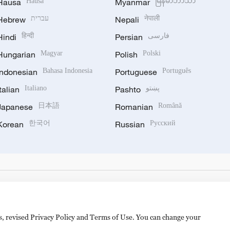
Hausa
Hausa
Myanmar
မြန်မာဘာသာ
Hebrew
עברית
Nepali
नेपाली
Hindi
हिन्दी
Persian
فارسی
Hungarian
Magyar
Polish
Polski
Indonesian
Bahasa Indonesia
Portuguese
Português
Italian
Italiano
Pashto
پښتو
Japanese
日本語
Romanian
Română
Korean
한국어
Russian
Русский
es, revised Privacy Policy and Terms of Use. You can change your