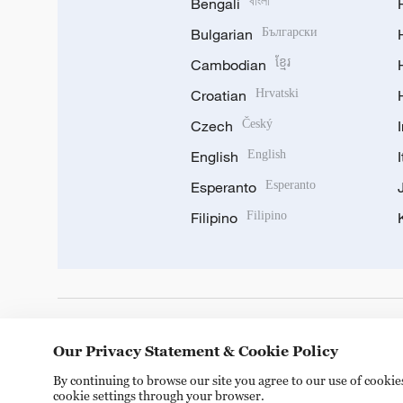
Bengali
বাংলা
Bulgarian
Български
Cambodian
ខ្មែរ
Croatian
Hrvatski
Czech
Český
English
English
Esperanto
Esperanto
Filipino
Filipino
DOWNLOAD OUR APP
Our Privacy Statement & Cookie Policy
By continuing to browse our site you agree to our use of cooki
cookie settings through your browser.