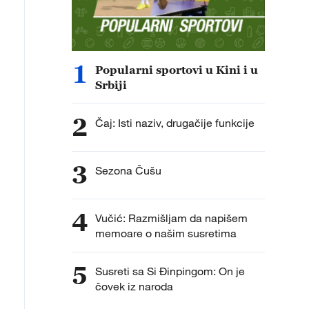
1
Popularni sportovi u Kini i u
Srbiji
2
Čaj: Isti naziv, drugačije funkcije
3
Sezona Čušu
4
Vučić: Razmišljam da napišem
memoare o našim susretima
5
Susreti sa Si Đinpingom: On je
čovek iz naroda