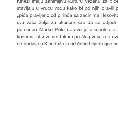
Kinezi imaju zanimljivu kulturu vezanu za piće
stavljaju u vruću vodu kako bi od njih pravil
„piće pravljeno od pirinča sa začinima i lekovi
sva vaša želja za ukusom kao da se odjednom
pomenuo Marko Polo upravo je alkoholno pić
kostima, otkrivenim tokom prošlog veka u provin
od godžija u Kini duža je od četiri hiljade godin