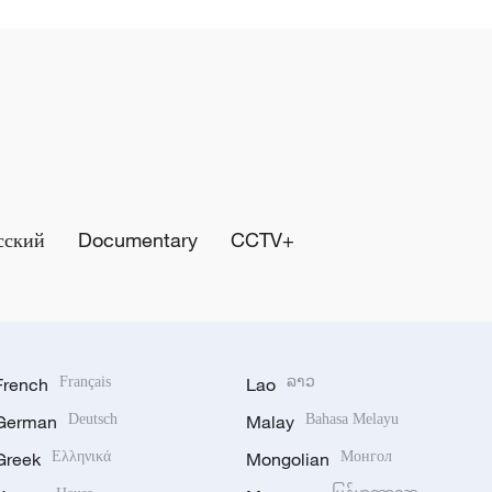
сский
Documentary
CCTV+
French
Français
Lao
ລາວ
German
Deutsch
Malay
Bahasa Melayu
Greek
Ελληνικά
Mongolian
Монгол