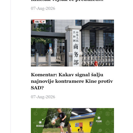
čvrste kontramere protiv svih
07-Aug-2026
provokativnih pokušaja
izazivanja nemira
Komentar: Kakav signal šalju
najnovije kontramere Kine protiv
SAD?
07-Aug-2026