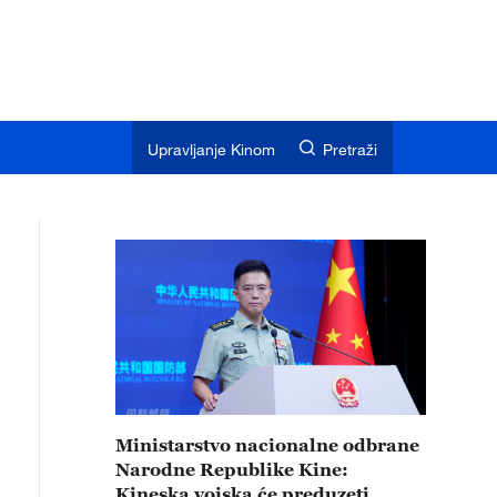
Upravljanje Kinom
Pretraži
Ministarstvo nacionalne odbrane
Narodne Republike Kine:
Kineska vojska će preduzeti