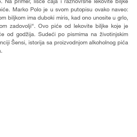
. Na primer, lišće čaja i raznovrsne lekovite biljke
i piće. Marko Polo je u svom putopisu ovako naveo:
tom biljkom ima duboki miris, kad ono unosite u grlo,
 zadovolji“. Ovo piće od lekovite biljke koje je
e od godžija. Sudeći po pismima na životinjskim
ciji Šensi, istorija sa proizvodnjom alkoholnog pića
a.